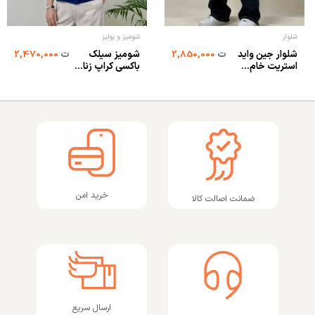
شلوار
شومیز و بولیز
شلوار جین واید
شومیز سیلک
ت
2,850,000
ت
2,470,000
استریت خام...
باکسی کراپ زنا...
خرید امن
ضمانت اصالت کالا
ارسال سریع