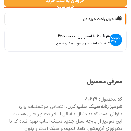
افزودن به سبد خرید
🛍️
با خیال راحت خرید کن
📦
با دقت بسته‌بندی می‌کنیم
هر قسط با اسنپ‌پی:
625,000
ت
۴ قسط ماهانه. بدون سود، چک و ضامن.
🚚
سریع به دستت می‌رسه
🧡
بعد از خرید هم کنارتیم
معرفی محصول
کد محصول:
80629
شومیز زنانه سیلک اسلپ کارن
، انتخابی هوشمندانه برای
بانوانی است که به دنبال تلفیقی از ظرافت و راحتی هستند.
این شومیز از پارچه نسل جدید سیلک اسلپ تهیه شده که با
تکنولوژی آنزیم‌شور، کاملاً لطیف و سبک است و بدون