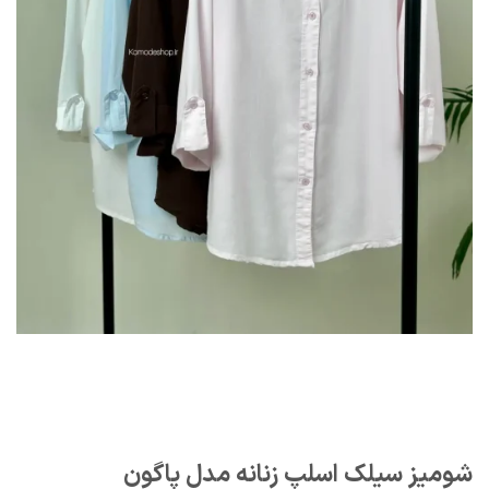
شومیز سیلک اسلپ زنانه مدل پاگون