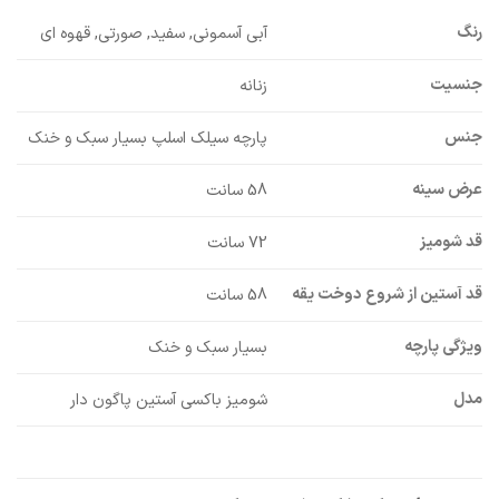
رنگ
آبی آسمونی, سفید, صورتی, قهوه ای
جنسیت
زنانه
جنس
پارچه سیلک اسلپ بسیار سبک و خنک
عرض سینه
58 سانت
قد شومیز
72 سانت
قد آستین از شروع دوخت یقه
58 سانت
ویژگی پارچه
بسیار سبک و خنک
مدل
شومیز باکسی آستین پاگون دار