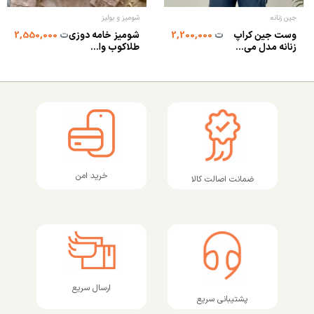
جین زنانه
شومیز و بولیز
وست جین کراپ
شومیز خامه دوزی
ت
2,200,000
ت
2,550,000
زنانه مدل می...
طلاکوب وا...
خرید امن
ضمانت اصالت کالا
ارسال سریع
پشتیبانی سریع