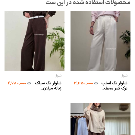
شلوار
شلوار
شلوار بگ اسلپ
شلوار بگ سیلک
ت
3,450,000
ت
2,780,000
ترک کمر مخف...
زنانه میلان...