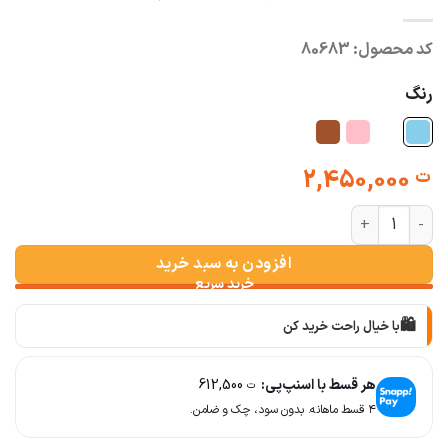
کد محصول:
80683
رنگ
2,450,000
ت
شومیز سیلک اسلپ زنانه مدل پاگون عدد
افزودن به سبد خرید
🛍️
با خیال راحت خرید کن
📦
با دقت بسته‌بندی می‌کنیم
هر قسط با اسنپ‌پی:
612,500
ت
۴ قسط ماهانه. بدون سود، چک و ضامن.
🚚
سریع به دستت می‌رسه