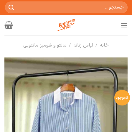
Ski
جستجو
t
برای:
conten
خانه
/
لباس زنانه
/
مانتو و شومیز مانتویی
ناموجود