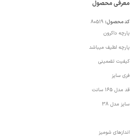
معرفی محصول
🧡
بعد از خرید هم کنارتیم
کد محصول:
80519
پارچه داکرون
پارچه لطیف میباشد
کیفیت تضمینی
فری سایز
قد مدل 165 سانت
سایز مدل 38
اندازهای شومیز