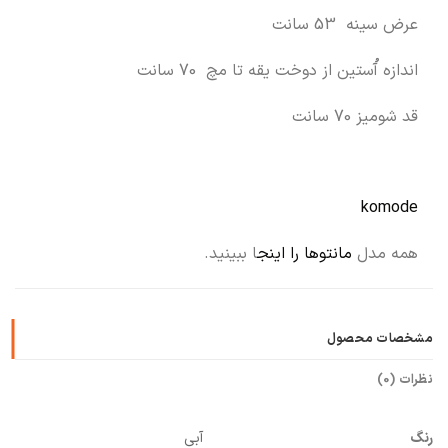
عرض سینه 53 سانت
اندازه آُستین از دوخت یقه تا مچ 70 سانت
قد شومیز 70 سانت
komode
همه مدل
مانتوها را اینج
ا ببینید.
مشخصات محصول
نظرات (0)
رنگ
آبی