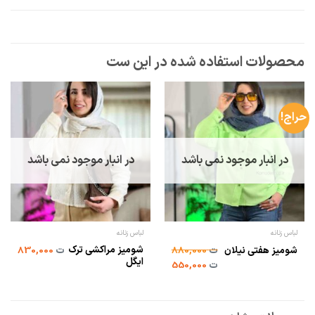
حراج!
در انبار موجود نمی باشد
در انبار موجود نمی باشد
لباس زنانه
لباس زنانه
شومیز مراکشی ترک
شومیز هفتی نیلان
ت
880,000
ت
830,000
ایگل
ت
550,000