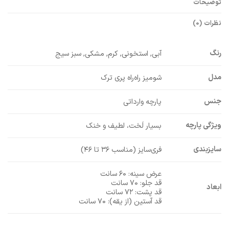
توضیحات
نظرات (0)
رنگ
آبی, استخونی, کرم, مشکی, سبز سیج
مدل
شومیز راه‌راه پری ترک
جنس
پارچه وارداتی
ویژگی پارچه
بسیار لَخت، لطیف و خنک
سایزبندی
فری‌سایز (مناسب ۳۶ تا ۴۶)
عرض سینه: ۶۰ سانت
قد جلو: ۷۰ سانت
ابعاد
قد پشت: ۷۲ سانت
قد آستین (از یقه): ۷۰ سانت