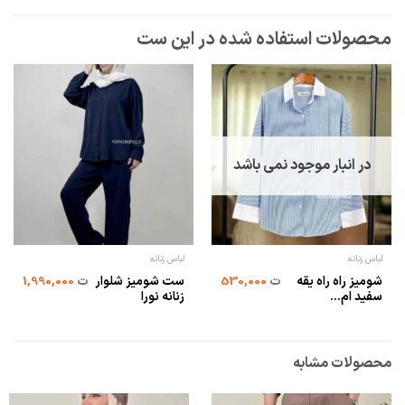
در انبار موجود نمی باشد
لباس زنانه
لباس زنانه
شومیز راه راه یقه
ست شومیز شلوار
ت
530,000
ت
1,990,000
سفید ام...
زنانه نورا
محصولات مشابه