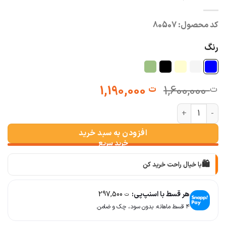
کد محصول:
80507
رنگ
قیمت
قیمت
1,190,000
1,600,000
ت
ت
اصلی:
فعلی:
شومیز پری راه راه زنانه ترک عدد
ت 1,600,000
ت 1,190,000.
بود.
افزودن به سبد خرید
🛍️
با خیال راحت خرید کن
📦
با دقت بسته‌بندی می‌کنیم
هر قسط با اسنپ‌پی:
297,500
ت
۴ قسط ماهانه. بدون سود، چک و ضامن.
🚚
سریع به دستت می‌رسه