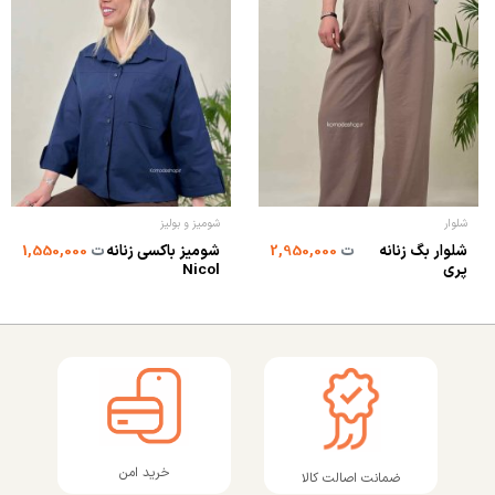
شلوار
شومیز و بولیز
شلوار بگ زنانه
شومیز باکسی زنانه
ت
2,950,000
ت
1,550,000
پری
Nicol
خرید امن
ضمانت اصالت کالا