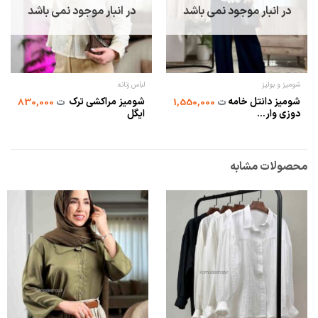
در انبار موجود نمی باشد
در انبار موجود نمی باشد
شومیز و بولیز
لباس زنانه
شومیز دانتل خامه
شومیز مراکشی ترک
ت
1,550,000
ت
830,000
دوزی وار...
ایگل
محصولات مشابه