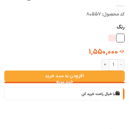
کد محصول:
80557
رنگ
1,550,000
ت
شومیز دانتل خامه دوزی وارداتی (طرح بابونه) عدد
افزودن به سبد خرید
🛍️
با خیال راحت خرید کن
📦
با دقت بسته‌بندی می‌کنیم
🚚
سریع به دستت می‌رسه