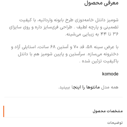
معرفی محصول
🧡
بعد از خرید هم کنارتیم
شومیز دانتل خامه‌دوزی طرح بابونه وارداتیه، با کیفیت
تضمینی و پارچه لطیف . طراحی فری‌سایز داره و روی سایزای
۳۶ تا ۴۴ به زیبایی می‌شینه.
با عرض سینه ۵۸، قد ۷۰ و آستین ۶۸ سانت، استایلی آزاد و
دخترونه می‌سازه. سرآستین و پایین شومیز هم با دانتل
باکیفیت تزئین شده .
komode
همه مدل
مانتوها را اینج
ا ببینید.
مشخصات محصول
توضیحات