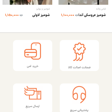
لباس زنانه
شومیز و بولیز
شومیز عروسکی آندا
ت
1,100,000
شومیز لاولی
ت
1,150,000
خرید امن
ضمانت اصالت کالا
ارسال سریع
پشتیبانی سریع