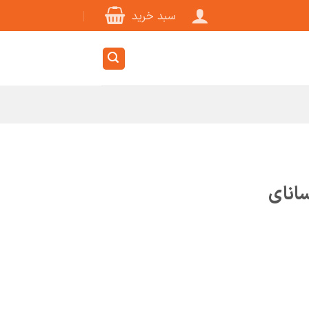
سبد خرید
انای