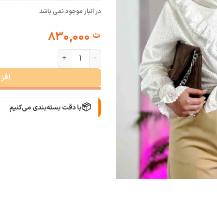
در انبار موجود نمی باشد
830,000
ت
شومیز خامه دوزی سانای عدد
افز
📦
با دقت بسته‌بندی می‌کنیم
🚚
سریع به دستت می‌رسه
🧡
بعد از خرید هم کنارتیم
🛍️
با خیال راحت خرید کن