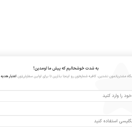
به شدت خوشحالیم که پیش ما اومدین!
گاه مشتریانمون نشدین، کافیه شماره‌تون رو اینجا بذارین تا برای اولین سفارش‌تون
اعتبار هدیه ر
نگ
خامه دوزی دایره, خامه دوزی گل, خامه دوزی مربع