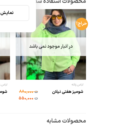
نمایش ن
حراج!
در انبار موجود نمی باشد
لباس زنانه
لباس زن
شومیز هفتی نیلان
ت
880,000
شومی
ت
550,000
محصولات مشابه