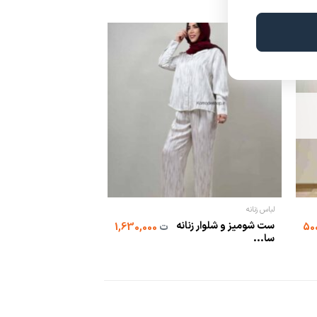
لباس زنانه
لباس زنانه
ست شومیز و شلوار زنانه
شومیز عروسکی راه راه
ت
1,630,000
سا...
لامی...