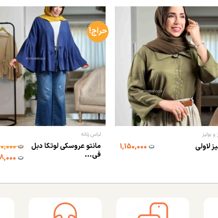
حراج!
و بولیز
لباس زنانه
مانتو عروسکی لوتکا دبل
ز لاولی
ت
1,150,000
ت
1,100,000
فی...
ت
698,000