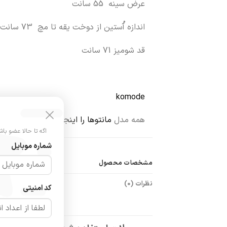
عرض سینه 55 سانت
اندازه آُستین از دوخت یقه تا مچ 73 سانت
قد شومیز 71 سانت
komode
همه مدل
مانتوها را اینج
ا ببینید.
اگه تا حالا عضو باش
شماره موبایل
مشخصات محصول
ر
نظرات (0)
کد امنیتی