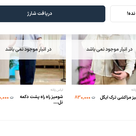
ده!
دریافت شارژ
در انبار موجود نمی باشد
در انبار موجود نمی باشد
انه
لباس زنانه
شومیز راه راه پشت دکمه
ز مراکشی ترک ایگل
ت
830,000
ت
500,000
نل...