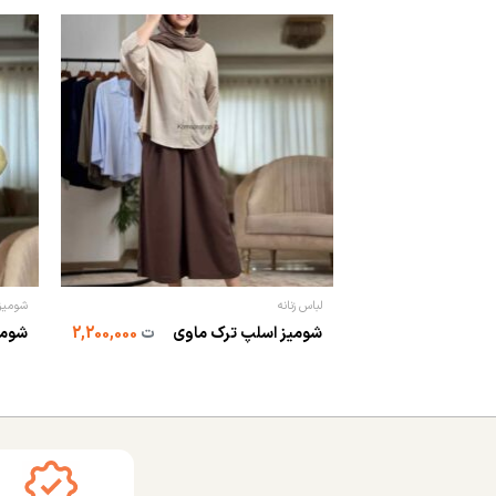
لباس زنانه
شومیز 
شومیز اسلپ ترک ماوی
ت
2,200,000
شومی