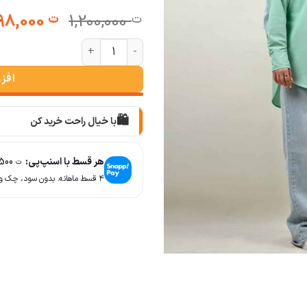
قیمت
498,000
1,200,000
ت
ت
اصلی:
شومیز بیسیک قد ۸۰ سلین عدد
ت 00,000
بود.
افز
🛍️
با خیال راحت خرید کن
📦
با دقت بسته‌بندی می‌کنیم
هر قسط با اسنپ‌پی:
124,500
ت
🚚
۴ قسط ماهانه. بدون سود، چک و ضامن.
سریع به دستت می‌رسه
🧡
بعد از خرید هم کنارتیم