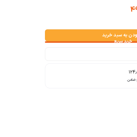
قیمت
فعلی:
1,2
ت 498,000.
ودن به سبد خرید