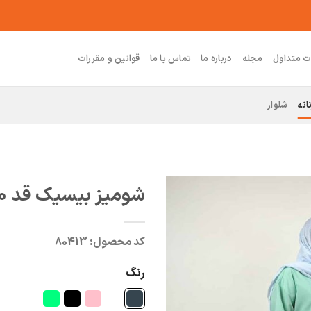
ت متداول
مجله
درباره ما
تماس با ما
قوانین و مقررات
انه
شلوار
شومیز بیسیک قد ۸۰ سلین
کد محصول:
80413
رنگ