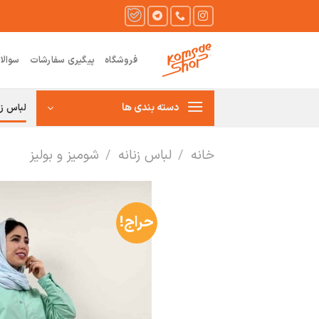
Ski
t
conten
فروشگاه
پیگیری سفارشات
سوالا
دسته بندی ها
لباس زن
خانه
/
لباس زنانه
/
شومیز و بولیز
حراج!