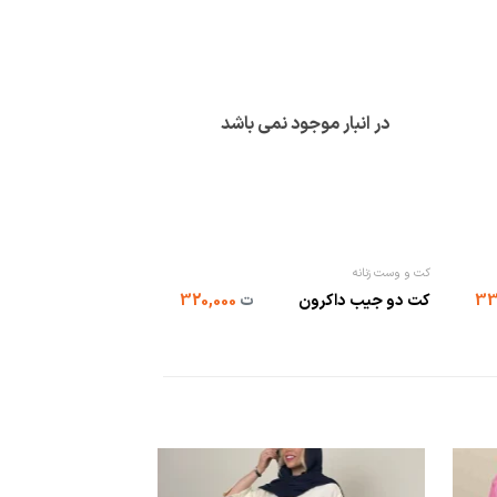
در انبار موجود نمی باشد
در انبار موجو
کت و وست زنانه
لباس زنانه
شومیز بیسیک cool
کت دو جیب داکرون
ت
320,000
(سفید و ...