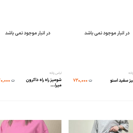
در انبار موجود نمی باشد
در انبار موجود نمی باشد
انه
لباس زنانه
شومیز راه راه داکرون
ز سفید اسنو
ت
720,000
ت
330,000
میرا...