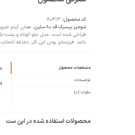
کد محصول:
80413
شومیز بیسیک قد ۸۰ سلین
، همان آیتم ضرور
باشد. فری‌سایز بودن این کار، دغدغه انتخاب سایز را برای بازه ۳۶
مشخصات محصول
ج
توضیحات
وی
نظرات (0)