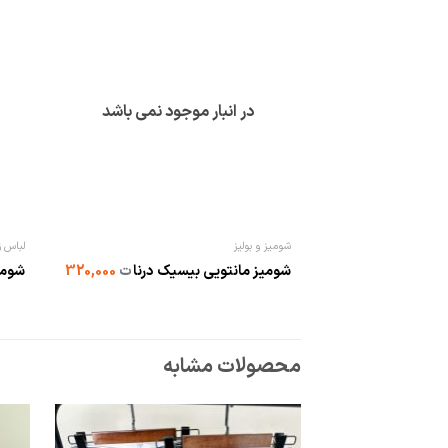
در انبار موجود نمی باشد
شومیز و بولیز
لباس زن
شومیز مانتویی بیسیک درنا
ت
320,000
شومی
محصولات مشابه