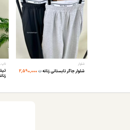
شلوار
تاپ و
تیش
شلوار جاگر تابستانی زنانه
ت
2,590,000
زنان