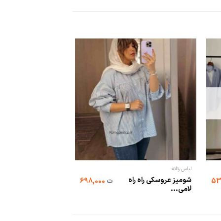
لباس زنانه
شومیز عروسکی راه راه
ت
698,000
لامی...