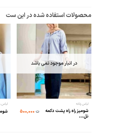
در انبار موجود نمی باشد
لباس زنانه
لباس زن
شومیز راه راه پشت دکمه
ت
500,000
شومیز
نل...