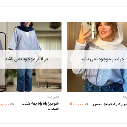
در انبار موجود نمی باشد
در انبار موجود نمی باشد
انه
لباس زنانه
شومیز راه راه یقه هفت
 راه راه فیلتو آنیس
ت
500,000
ت
530,000
سلد...