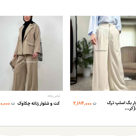
لباس زنانه
ار بگ اسلپ ترک
ت
2,184,000
کت و شلوار زنانه چکاوک
ت
2,590,000
(کر...