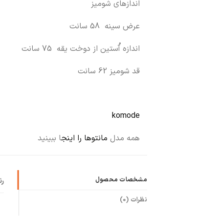
اندازهای شومیز
عرض سینه 58 سانت
اندازه آُستین از دوخت یقه 75 سانت
قد شومیز 62 سانت
komode
همه مدل
مانتوها را اینج
ا ببینید
مشخصات محصول
ر
نظرات (0)