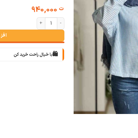
940,000
ت
شومیز باکسی راه راه عدد
افز
🛍️
با خیال راحت خرید کن
📦
با دقت بسته‌بندی می‌کنیم
🚚
سریع به دستت می‌رسه
🧡
بعد از خرید هم کنارتیم