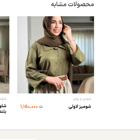
محصولات مشابه
شومیز و بولیز
شلوار
شلو
شومیز لاولی
ت
1,150,000
بلند