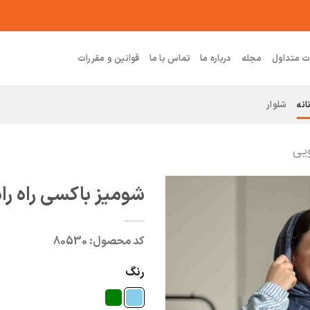
ت متداول
مجله
درباره ما
تماس با ما
قوانین و مقررات
انه
شلوار
ویی
شومیز باکسی راه راه
کد محصول:
80530
رنگ