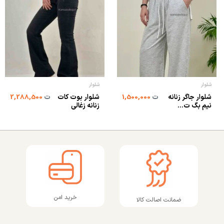
شلوار
شلوار
شلوار جاگر زنانه
شلوار بوت کات
ت
1,500,000
ت
2,288,500
نیم بگ ت...
زنانه زغالی
خرید امن
ضمانت اصالت کالا