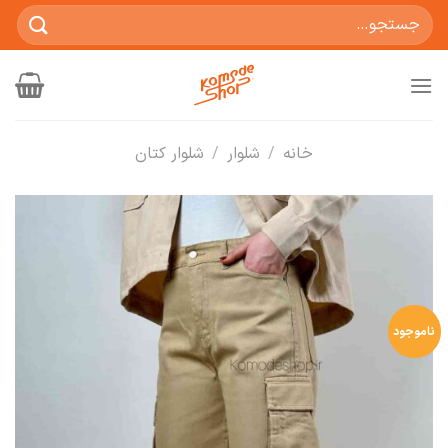
Ski
جستجو
t
برای:
conten
خانه
/
شلوار
/
شلوار کتان
ناموجود