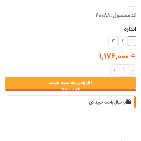
کد محصول:
40088
اندازه
3
2
1
1,176,000
ت
شلوار کارگو کتان رنگ کرم عدد
افزودن به سبد خرید
🛍️
با خیال راحت خرید کن
📦
با دقت بسته‌بندی می‌کنیم
🚚
سریع به دستت می‌رسه