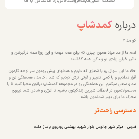
صفحه اصلی
مجله
فروشگاه
درباره ما
تماس با ما
درباره
کمدشاپ
کو مد ؟
اسم ما از مد میاد همون چیزی که برای همه مهمه و این روزا همه درگیرشن و
تاثیر خیلی زیادی تو زندگی همه گذاشته
حالا ما این سوال رو با شعاری که داریم و هدفهای پیش رومون سر لوحه کارمون
قرار ددادیم و با کمی تغییر و قرتی ترش کردیم که شد ، کـ مد ، هماهنگی تن و
مد و سعی میکنیم این هماهنگی رو در مجموعه کمدشاپ براتون محیا کنیم تا با
محصولاتمون در لحظات شیرین زندگیتون باشیم تا انرژی و شادی شما نیروی
محرک ما برای بهتر شدنمون باشه
دسترسی راحت‌تر
آدرس : مرکز شهر چالوس بلوار شهید بهشتی روبروی پاساژ ملت