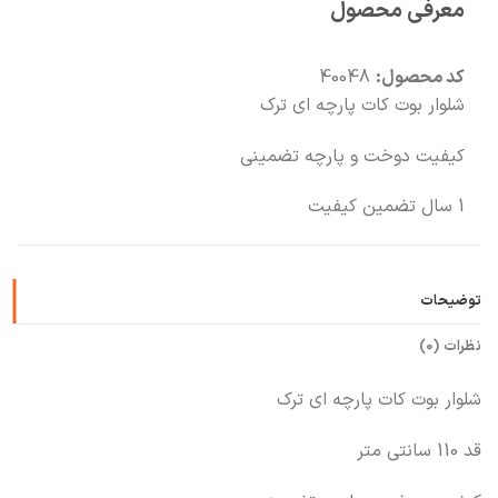
معرفی محصول
🧡
بعد از خرید هم کنارتیم
کد محصول:
40048
شلوار بوت کات پارچه ای ترک
کیفیت دوخت و پارچه تضمینی
1 سال تضمین کیفیت
توضیحات
نظرات (0)
شلوار بوت کات پارچه ای ترک
قد 110 سانتی متر