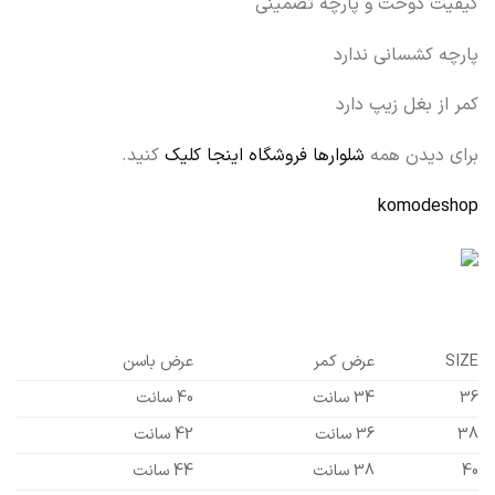
کیفیت دوخت و پارچه تضمینی
پارچه کشسانی ندارد
کمر از بغل زیپ دارد
برای دیدن همه
شلوارها فروشگاه اینجا کلیک
کنید.
komodeshop
SIZE
عرض کمر
عرض باسن
36
34 سانت
40 سانت
38
36 سانت
42 سانت
40
38 سانت
44 سانت