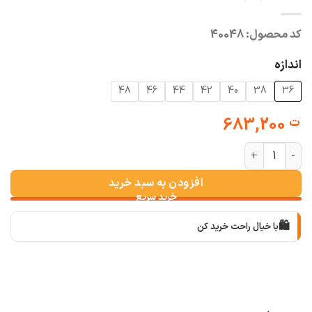
کد محصول:
40048
اندازه
48
46
44
42
40
38
36
683,200
ت
شلوار پارچه ای بوت کات ترک عدد
افزودن به سبد خرید
🛍️
با خیال راحت خرید کن
📦
با دقت بسته‌بندی می‌کنیم
🚚
سریع به دستت می‌رسه