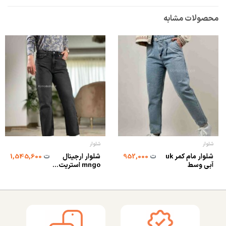
محصولات مشابه
شلوار
شلوار
شلوار مام کمر uk
شلوار ارجینال
ت
952,000
ت
1,545,600
آبی وسط
mngo استریت...