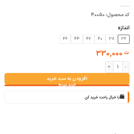
کد محصول:
40050
اندازه
46
44
42
40
38
36
330,000
ت
شلوار پارچه ای بوت کات ترک طوسی چاکدار عدد
افزودن به سبد خرید
🛍️
با خیال راحت خرید کن
📦
با دقت بسته‌بندی می‌کنیم
🚚
سریع به دستت می‌رسه