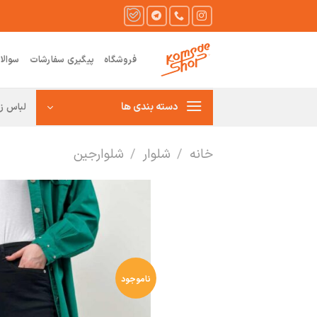
Ski
t
conten
فروشگاه
پیگیری سفارشات
سوالا
دسته بندی ها
لباس زن
خانه
/
شلوار
/
شلوارجین
ناموجود