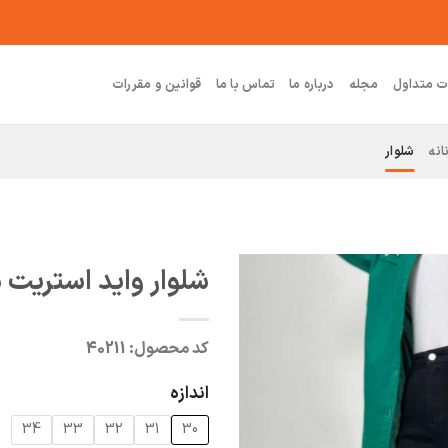
ت متداول
مجله
درباره ما
تماس با ما
قوانین و مقررات
انه
شلوار
شلوار واید استریت
کد محصول:
40211
اندازه
34
33
32
31
30