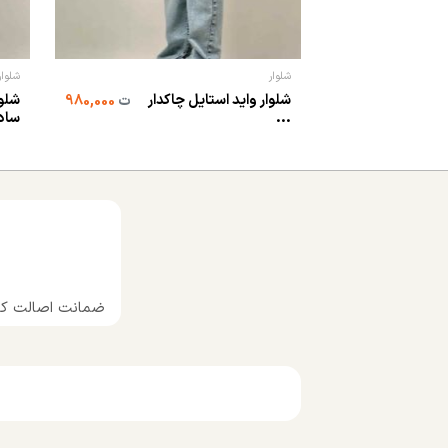
شلوار
شلوار
شلوار واید استایل چاکدار
شلوا
ت
980,000
...
ساد.
ضمانت اصالت کال