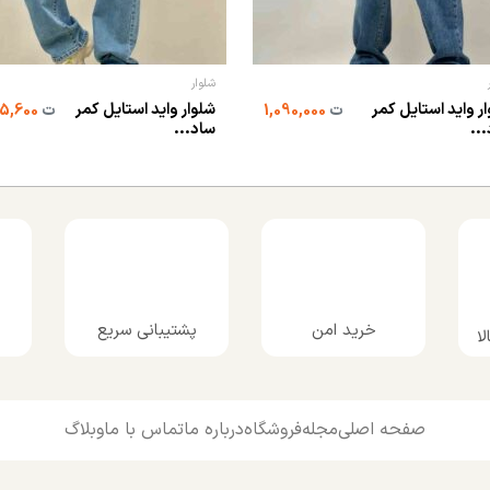
شلوار
ر واید استایل کمر
شلوار واید استایل کمر
ت
1,090,000
ت
1,545,600
..
ساد...
پشتیبانی سریع
خرید امن
ا
صفحه اصلی
مجله
فروشگاه
درباره ما
تماس با ما
وبلاگ