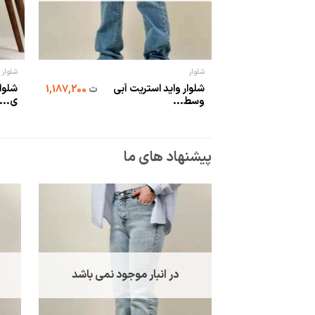
شلوار
شلوار
شلوار واید استریت آبی
شلوار
ت
1,187,200
وسط...
ی...
پیشنهاد های ما
در انبار موجود نمی باشد