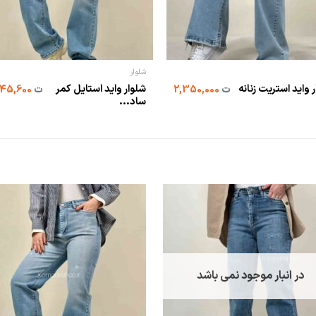
شلوار
 واید استریت زنانه
شلوار واید استایل کمر
ت
2,350,000
ت
1,545,600
ساد...
در انبار موجود نمی باشد