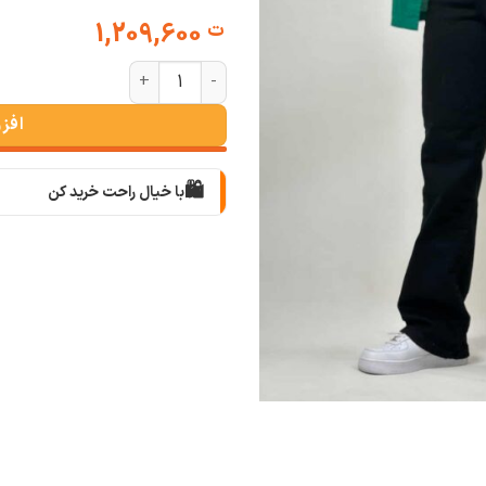
1,209,600
ت
شلوار واید استریت مشکی (کمر ساده
افز
🛍️
با خیال راحت خرید کن
📦
با دقت بسته‌بندی می‌کنیم
🚚
سریع به دستت می‌رسه
🧡
بعد از خرید هم کنارتیم