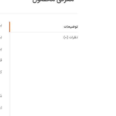
پ
توضیحات
پ
نظرات (0)
پ
قد 7
ک
ش
اع