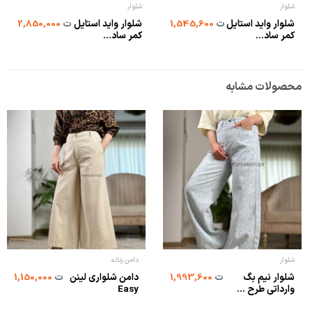
شلوار
شلوار
شلوار واید استایل
شلوار واید استایل
ت
1,545,600
ت
2,850,000
کمر ساد...
کمر ساد...
محصولات مشابه
شلوار
دامن زنانه
شلوار نیم بگ
دامن شلواری لینن
ت
1,993,600
ت
1,150,000
وارداتی طرح ...
Easy