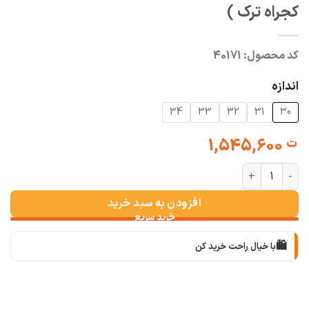
کجراه ترک )
کد محصول:
40171
اندازه
34
33
32
31
30
1,545,600
ت
شلوار واید استایل کمر ساده آبی یخی ( جین کجراه ترک ) عدد
افزودن به سبد خرید
🛍️
با خیال راحت خرید کن
📦
با دقت بسته‌بندی می‌کنیم
🚚
سریع به دستت می‌رسه