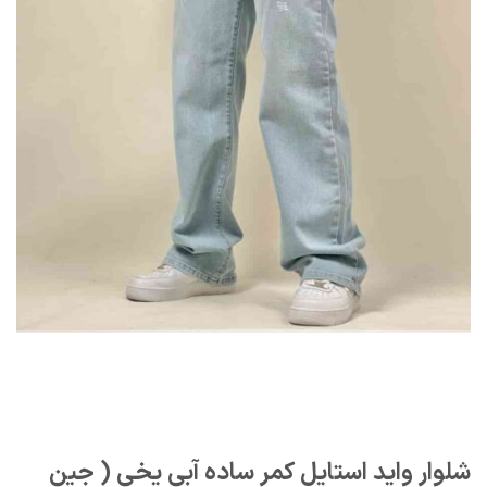
شلوار واید استایل کمر ساده آبی یخی ( جین