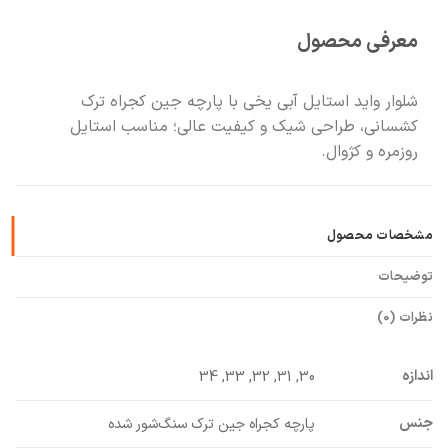
معرفی محصول
🧡
بعد از خرید هم کنارتیم
شلوار واید استایل آبی یخی با پارچه جین کجراه ترک
کشسانی، طراحی شیک و کیفیت عالی؛ مناسب استایل
روزمره و کژوال.
مشخصات محصول
توضیحات
نظرات (0)
اندازه
30, 31, 32, 33, 34
جنس
پارچه کجراه جین ترک سنگ‌شور شده