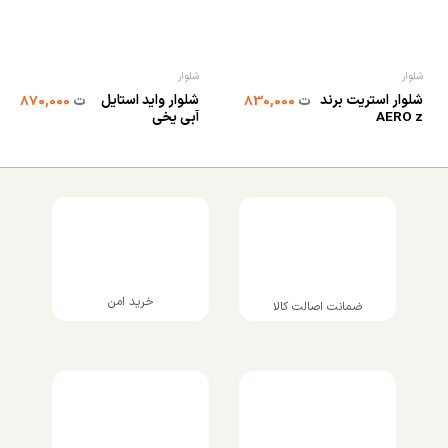
شلوار
شلوار
شلوار استریت برند
شلوار واید استایل
ت
830,000
ت
870,000
AERO z
آبی یخی
خرید امن
ضمانت اصالت کالا