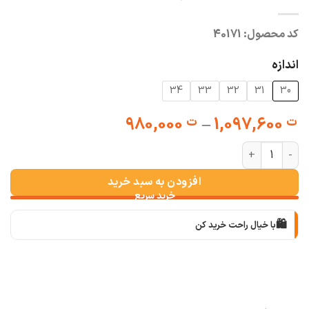
کد محصول:
40171
اندازه
34
33
32
31
30
Price
980,000
–
1,097,600
ت
ت
range:
شلوار واید استایل چاکدار سنگشور برفی روشن عدد
ت 980,000
through
افزودن به سبد خرید
ت 1,097,600
🛍️
با خیال راحت خرید کن
📦
با دقت بسته‌بندی می‌کنیم
🚚
سریع به دستت می‌رسه