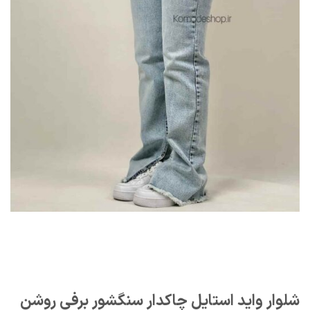
شلوار واید استایل چاکدار سنگشور برفی روشن