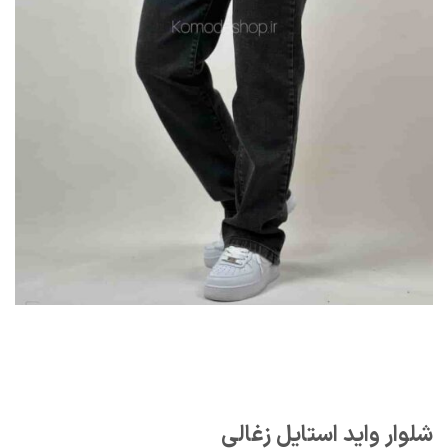
شلوار واید استایل زغالی