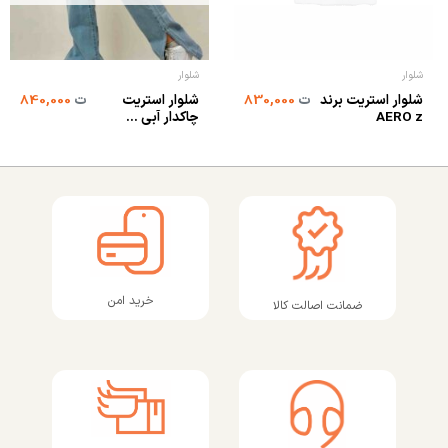
شلوار
شلوار
شلوار استریت برند
شلوار استریت
ت
830,000
ت
840,000
AERO z
چاکدار آبی ...
خرید امن
ضمانت اصالت کالا