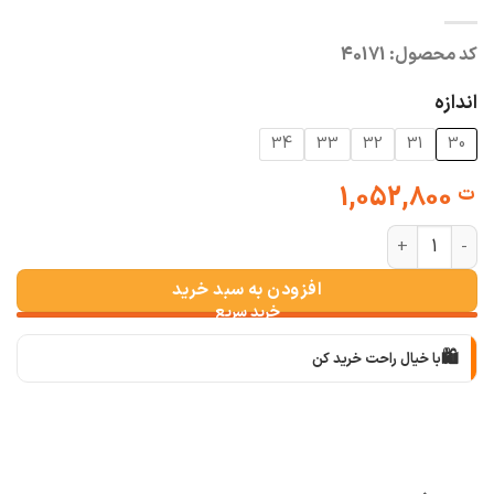
کد محصول:
40171
اندازه
34
33
32
31
30
1,052,800
ت
شلوار واید استایل زغالی عدد
افزودن به سبد خرید
🛍️
با خیال راحت خرید کن
📦
با دقت بسته‌بندی می‌کنیم
🚚
سریع به دستت می‌رسه