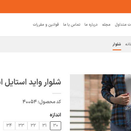
ت متداول
مجله
درباره ما
تماس با ما
قوانین و مقررات
انه
شلوار
شلوار واید استایل اب
کد محصول:
40054
اندازه
34
33
32
31
30