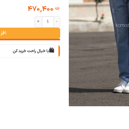
470,400
ت
شلوار واید استایل ابی زاپ دار عدد
افز
🛍️
با خیال راحت خرید کن
📦
با دقت بسته‌بندی می‌کنیم
🚚
سریع به دستت می‌رسه
🧡
بعد از خرید هم کنارتیم