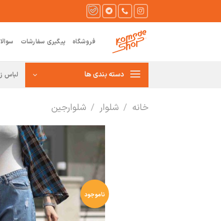
Ski
t
conten
فروشگاه
پیگیری سفارشات
سوالا
دسته بندی ها
لباس زن
خانه
/
شلوار
/
شلوارجین
ناموجود