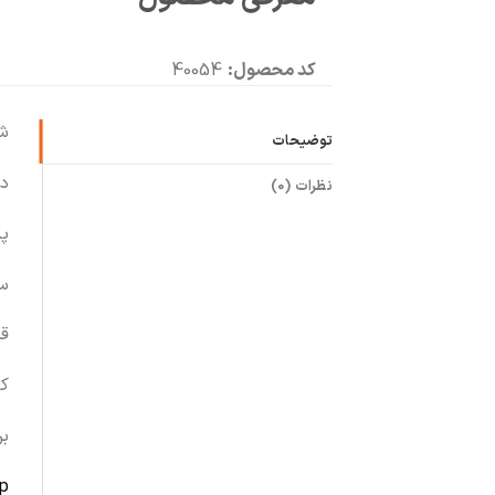
کد محصول:
40054
شل
توضیحات
دم
نظرات (0)
پا
سا
قد ۵
ک
ب
p