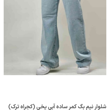
شلوار نیم بگ کمر ساده آبی یخی (کجراه ترک)