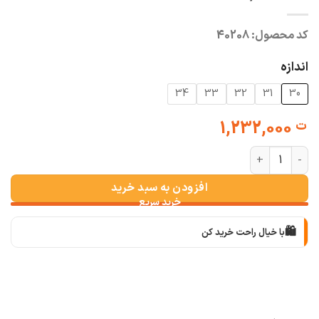
کد محصول:
40208
اندازه
34
33
32
31
30
1,232,000
ت
شلوار نیم بگ کمر ساده آبی یخی (کجراه ترک) عدد
افزودن به سبد خرید
🛍️
با خیال راحت خرید کن
📦
با دقت بسته‌بندی می‌کنیم
🚚
سریع به دستت می‌رسه