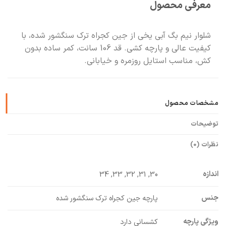
معرفی محصول
🧡
بعد از خرید هم کنارتیم
شلوار نیم بگ آبی یخی از جین کجراه ترک سنگشور شده، با
کیفیت عالی و پارچه کشی. قد 106 سانت، کمر ساده بدون
کش، مناسب استایل روزمره و خیابانی.
مشخصات محصول
توضیحات
نظرات (0)
اندازه
30, 31, 32, 33, 34
جنس
پارچه جین کجراه ترک سنگشور شده
ویژگی پارچه
کشسانی دارد