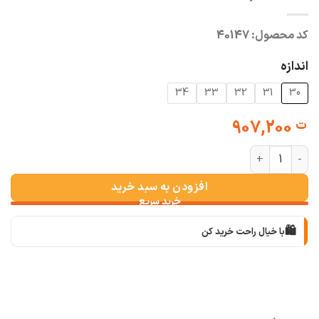
کد محصول:
40147
اندازه
34
33
32
31
30
907,200
ت
شلوار نیم بگ ابی روشن عدد
افزودن به سبد خرید
🛍️
با خیال راحت خرید کن
📦
با دقت بسته‌بندی می‌کنیم
🚚
سریع به دستت می‌رسه