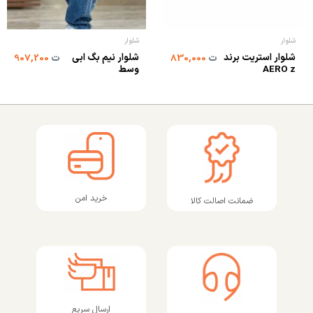
شلوار
شلوار
شلوار استریت برند
شلوار نیم بگ ابی
ت
830,000
ت
907,200
AERO z
وسط
خرید امن
ضمانت اصالت کالا
ارسال سریع