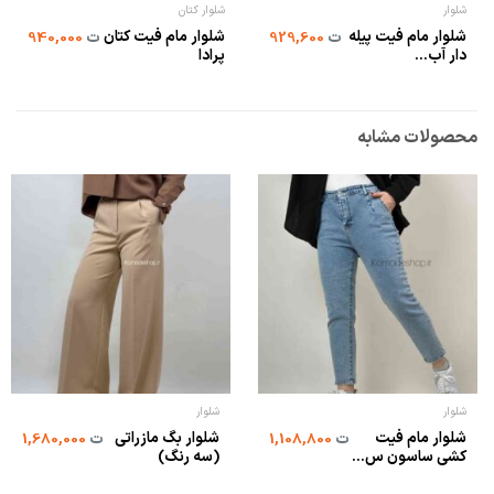
شلوار
شلوار کتان
شلوار مام فیت پیله
شلوار مام فیت کتان
ت
929,600
ت
940,000
دار آب...
پرادا
محصولات مشابه
شلوار
شلوار
شلوار مام فیت
شلوار بگ مازراتی
ت
1,108,800
ت
1,680,000
کشی ساسون س...
(سه رنگ)