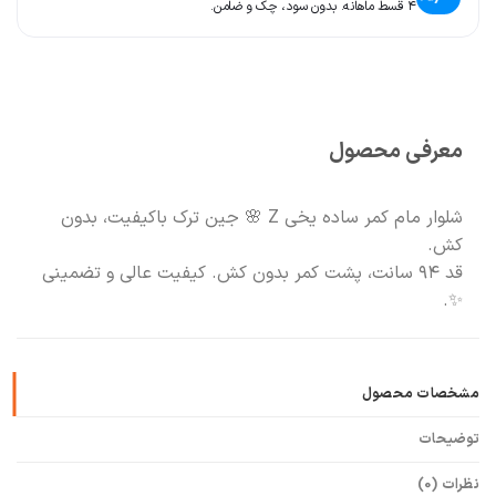
۴ قسط ماهانه. بدون سود، چک و ضامن.
🧡
بعد از خرید هم کنارتیم
🛍️
با خیال راحت خرید کن
معرفی محصول
شلوار مام کمر ساده یخی Z 🌸 جین ترک باکیفیت، بدون
کش.
قد ۹۴ سانت، پشت کمر بدون کش. کیفیت عالی و تضمینی
✨.
مشخصات محصول
توضیحات
نظرات (0)