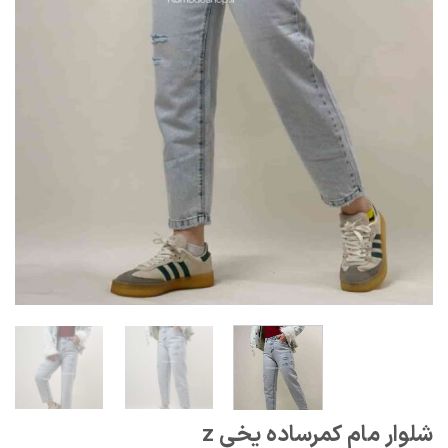
شلوار مام کمرساده یخی z