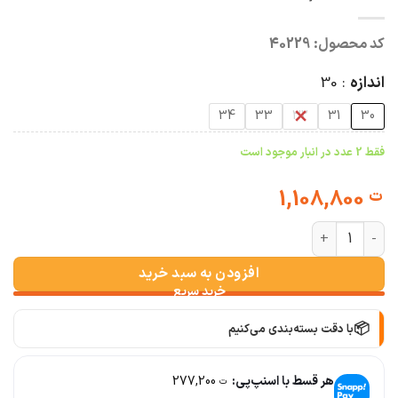
کد محصول:
40229
اندازه
30
34
33
32
31
30
فقط 2 عدد در انبار موجود است
1,108,800
ت
شلوار مام کمرساده یخی z عدد
افزودن به سبد خرید
📦
با دقت بسته‌بندی می‌کنیم
🚚
سریع به دستت می‌رسه
هر قسط با اسنپ‌پی:
277,200
ت