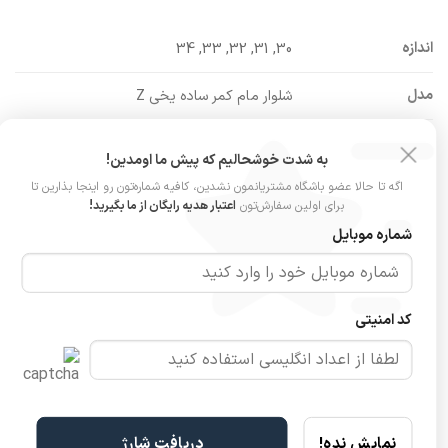
اندازه
30, 31, 32, 33, 34
مدل
شلوار مام کمر ساده یخی Z
جنس
پارچه جین ترک
به شدت خوشحالیم که پیش ما اومدین!
اگه تا حالا عضو باشگاه مشتریانمون نشدین، کافیه شماره‌تون رو اینجا بذارین تا
ویژگی پارچه
کشسانی ندارد
برای اولین سفارش‌تون
اعتبار هدیه رایگان از ما بگیرید!
شماره موبایل
کمر
پشت کش ندارد
قد شلوار
۹۴ سانت
کد امنیتی
نمایش نده!
دریافت شارژ