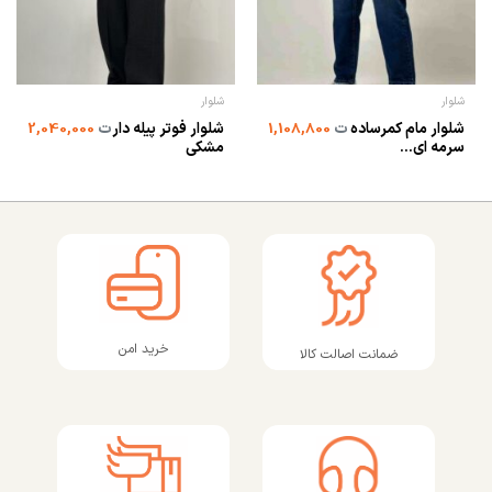
شلوار
شلوار
شلوار مام کمرساده
شلوار فوتر پیله دار
ت
1,108,800
ت
2,040,000
سرمه ای...
مشکی
خرید امن
ضمانت اصالت کالا