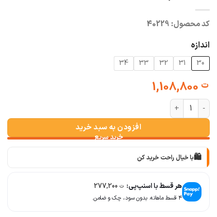
کد محصول:
40229
اندازه
34
33
32
31
30
1,108,800
ت
شلوار مام کمرساده یخی z عدد
افزودن به سبد خرید
🛍️
با خیال راحت خرید کن
📦
با دقت بسته‌بندی می‌کنیم
هر قسط با اسنپ‌پی:
277,200
ت
۴ قسط ماهانه. بدون سود، چک و ضامن.
🚚
سریع به دستت می‌رسه