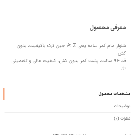
🧡
بعد از خرید هم کنارتیم
معرفی محصول
شلوار مام کمر ساده یخی Z 🌸 جین ترک باکیفیت، بدون
کش.
قد ۹۴ سانت، پشت کمر بدون کش. کیفیت عالی و تضمینی
✨.
مشخصات محصول
توضیحات
نظرات (0)