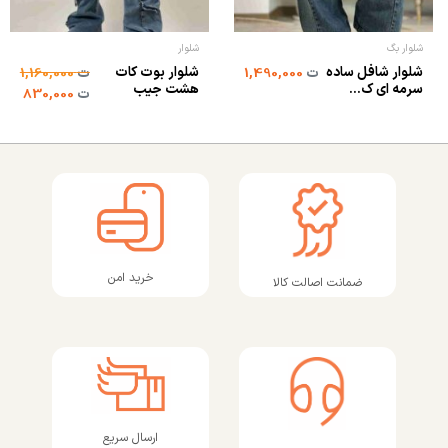
شلوار بگ
شلوار
شلوار شافل ساده
شلوار بوت کات
ت
1,490,000
ت
1,160,000
سرمه ای ک...
هشت جیب
ت
830,000
خرید امن
ضمانت اصالت کالا
ارسال سریع