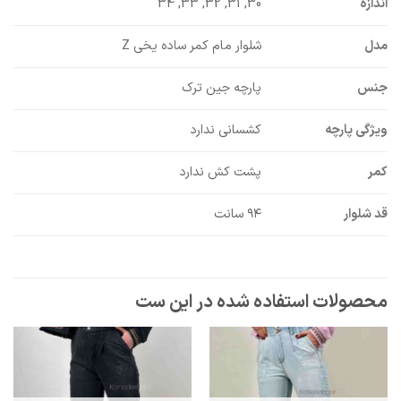
اندازه
30, 31, 32, 33, 34
مدل
شلوار مام کمر ساده یخی Z
جنس
پارچه جین ترک
ویژگی پارچه
کشسانی ندارد
کمر
پشت کش ندارد
قد شلوار
۹۴ سانت