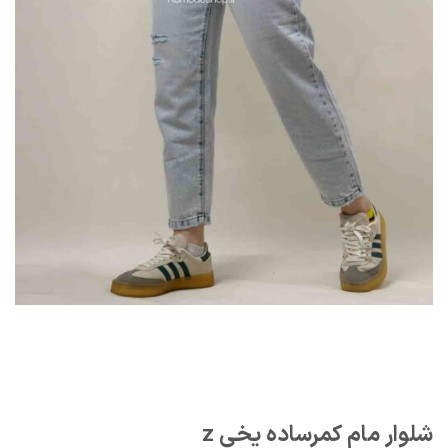
شلوار مام کمرساده یخی z