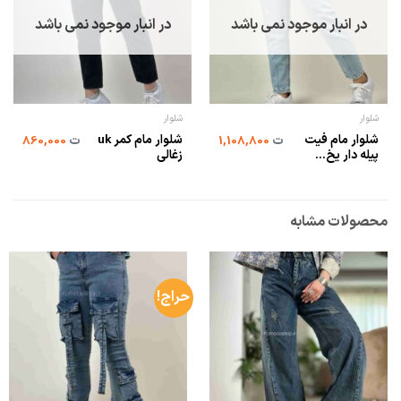
در انبار موجود نمی باشد
در انبار موجود نمی باشد
شلوار
شلوار
شلوار مام فیت
شلوار مام کمر uk
ت
1,108,800
ت
860,000
پیله دار یخ...
زغالی
محصولات مشابه
حراج!