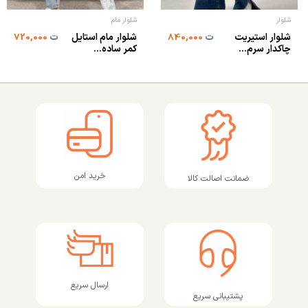
شلوار
شلوار مام
شلوار استیریت
شلوار مام استایل
ت
840,000
ت
720,000
چاکدار سرم...
کمر ساده...
خرید امن
ضمانت اصالت کالا
ارسال سریع
پشتیبانی سریع