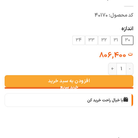
کد محصول:
40170
اندازه
34
33
32
31
30
806,400
ت
شلوار مام فیت کشی جین سرمه ای عدد
افزودن به سبد خرید
🛍️
با خیال راحت خرید کن
📦
با دقت بسته‌بندی می‌کنیم
🚚
سریع به دستت می‌رسه