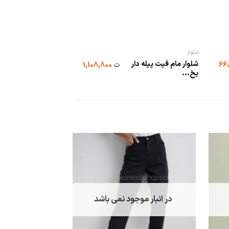
شلوار
شلوار مام فیت پیله دار
ت
1,108,800
یخ...
در انبار موجود نمی باشد