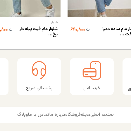
شلوار
ر مام ساده دمپا
شلوار مام فیت پیله دار
ت
660,800
ت
1,108,800
ت ...
یخ...
پشتیبانی سریع
خرید امن
ا
صفحه اصلی
مجله
فروشگاه
درباره ما
تماس با ما
وبلاگ