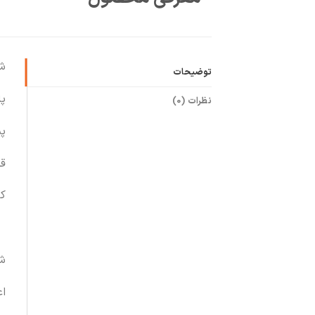
ش
توضیحات
پ
نظرات (0)
پ
قد 7
ک
ش
اع