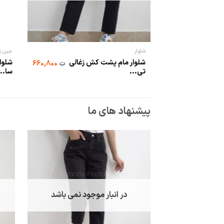
شلوار
جین زن
شلوار مام پشت کش زغالی
شلوار
ت
660,800
تی...
سا...
پیشنهاد های ما
در انبار موجود نمی باشد