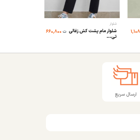
شلوار
شلوار مام پشت کش زغالی
ت
660,800
تی...
ارسال سریع