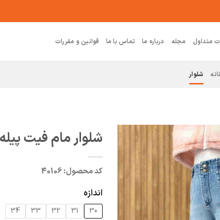
ت متداول
مجله
درباره ما
تماس با ما
قوانین و مقررات
انه
شلوار
شلوار مام فیت پیله 
کد محصول:
40106
اندازه
34
33
32
31
30