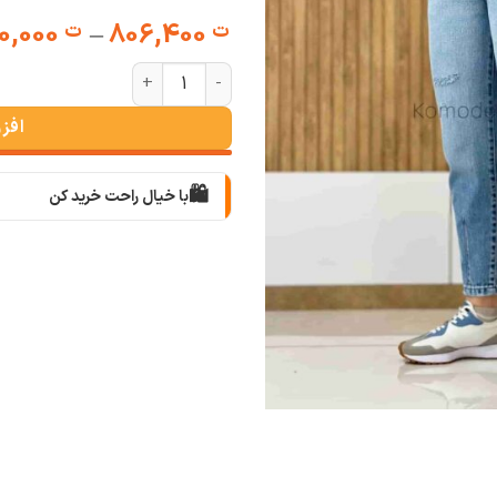
720,000
–
806,400
ت
ت
شلوار مام فیت پیله دار ابی روشن عد
افز
🛍️
با خیال راحت خرید کن
📦
با دقت بسته‌بندی می‌کنیم
🚚
سریع به دستت می‌رسه
🧡
بعد از خرید هم کنارتیم