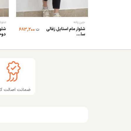
جین زنانه
شلوار
شلوار مام استایل زغالی
شلوا
ت
683,200
سا...
دوخ
ضمانت اصالت کال