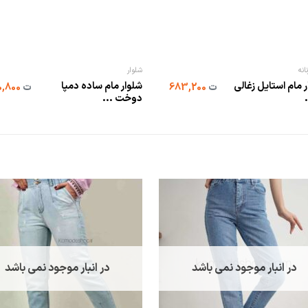
انه
شلوار
 مام استایل زغالی
شلوار مام ساده دمپا
ت
683,200
ت
660,800
دوخت ...
در انبار موجود نمی باشد
در انبار موجود نمی باشد