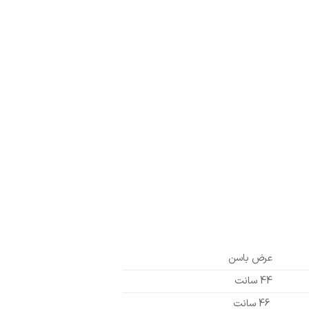
عرض باسن
44 سانت
46 سانت