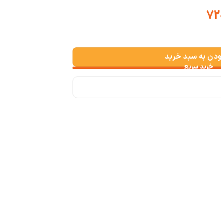
Price
range:
د
ت 720,000
through
ودن به سبد خرید
ت 806,400