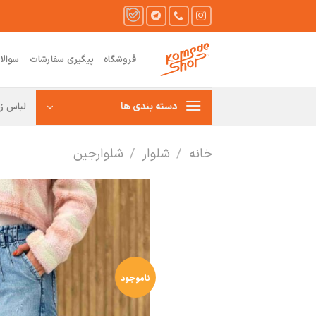
Ski
t
conten
فروشگاه
پیگیری سفارشات
سوالا
دسته بندی ها
لباس زن
خانه
/
شلوار
/
شلوارجین
ناموجود