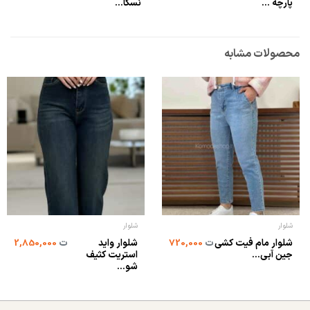
پارچه ...
نسکا...
محصولات مشابه
شلوار
شلوار
شلوار مام فیت کشی
شلوار واید
ت
720,000
ت
2,850,000
جین آبی...
استریت کثیف
شو...