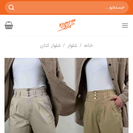
Ski
جستجو
t
برای:
conten
خانه
/
شلوار
/
شلوار کتان