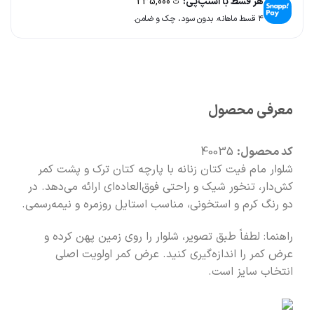
هر قسط با اسنپ‌پی:
235,000
ت
۴ قسط ماهانه. بدون سود، چک و ضامن.
🚚
سریع به دستت می‌رسه
🧡
بعد از خرید هم کنارتیم
معرفی محصول
کد محصول:
40035
شلوار مام فیت کتان زنانه با پارچه کتان ترک و پشت کمر
کش‌دار، تنخور شیک و راحتی فوق‌العاده‌ای ارائه می‌دهد. در
دو رنگ کرم و استخونی، مناسب استایل روزمره و نیمه‌رسمی.
راهنما: لطفاً طبق تصویر، شلوار را روی زمین پهن کرده و
عرض کمر را اندازه‌گیری کنید. عرض کمر اولویت اصلی
انتخاب سایز است.