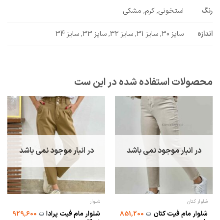
رنگ
استخونی, کرم, مشکی
اندازه
سایز 30, سایز 31, سایز 32, سایز 33, سایز 34
در انبار موجود نمی باشد
در انبار موجود نمی باشد
شلوار کتان
شلوار
شلوار مام فیت کتان
شلوار مام فیت پرادا
ت
851,200
ت
929,600