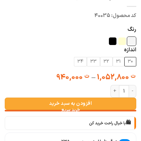
کد محصول:
40035
رنگ
اندازه
34
33
32
31
30
Price
940,000
–
1,052,800
ت
ت
range:
شلوار مام فیت کتان پرادا عدد
ت 940,000
through
افزودن به سبد خرید
ت 1,052,800
🛍️
با خیال راحت خرید کن
📦
با دقت بسته‌بندی می‌کنیم