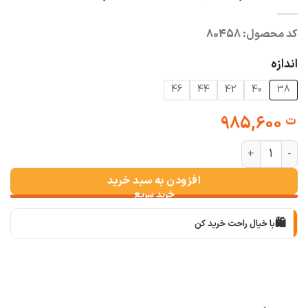
کد محصول:
80458
اندازه
46
44
42
40
38
985,600
ت
شلوار مام فوتر پاکتی ژاکلین کرم عدد
افزودن به سبد خرید
🛍️
با خیال راحت خرید کن
📦
با دقت بسته‌بندی می‌کنیم
🚚
سریع به دستت می‌رسه