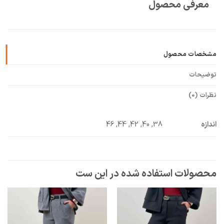
معرفی محصول
🧡
بعد از خرید هم کنارتیم
مشخصات محصول
توضیحات
نظرات (0)
اندازه
38, 40, 42, 44, 46