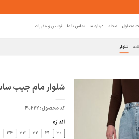
ت متداول
مجله
درباره ما
تماس با ما
قوانین و مقررات
انه
شلوار
شلوار مام جیب سا
کد محصول:
۴۰۲۲۲
اندازه
34
33
32
31
30