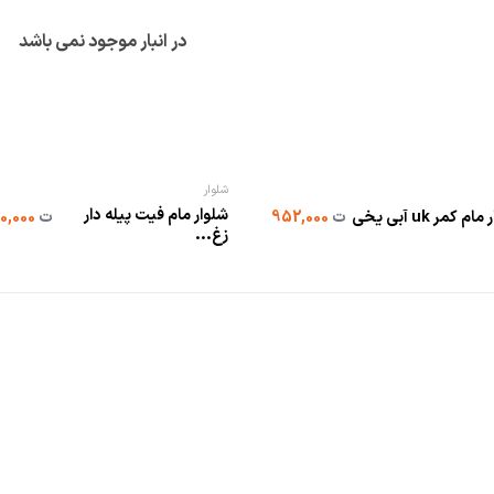
در انبار موجود نمی باشد
شلوار
شلوار مام فیت پیله دار
م کمر uk آبی یخی
ت
952,000
ت
830,000
زغ...