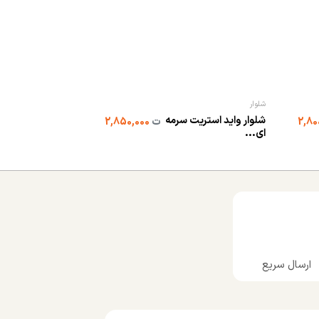
شلوار
شلوار
شلوار واید استریت سرمه
شلوار فول بگ سه 
ت
2,850,000
ای...
...
ارسال سریع