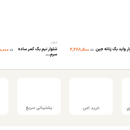
شلوار
ر واید بگ زنانه جین
شلوار نیم بگ کمر ساده
ت
2,288,500
ت
2,800,000
سرم...
پشتیبانی سریع
خرید امن
ا