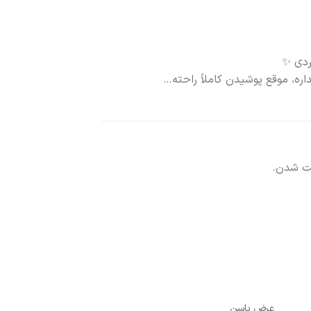
ردی ✨
ه، موقع پوشیدن کاملاً راحته…
بت شدن.
عرض باسن