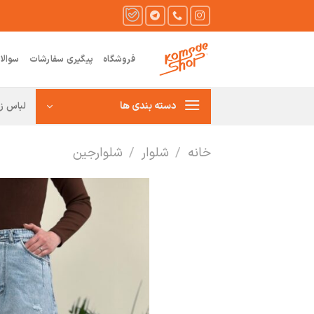
Ski
t
conten
فروشگاه
پیگیری سفارشات
سوالا
دسته بندی ها
لباس زن
خانه
/
شلوار
/
شلوارجین