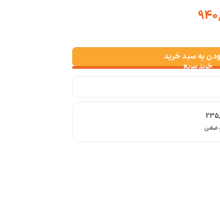
Price
range:
 عدد
ت 940,000
through
ودن به سبد خرید
ت 1,052,800