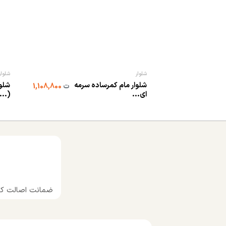
شلوار
شلوار
شلوار مام کمرساده سرمه
شلوا
ت
1,108,800
ای...
(...
ضمانت اصالت کال