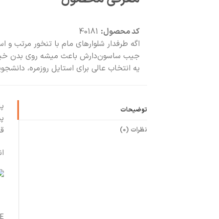
کد محصول:
40181
اگه طرفدار شلوارهای مام با تنخور مرتب و ا
جیب ساسون‌دارش باعث میشه روی بدن خیلی خ
یه انتخاب عالی برای استایل روزمره، دانشجو
پ
توضیحات
پش
قد شل
نظرات (0)
ان
E