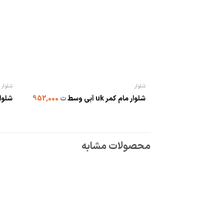
شلوار
شلوار
شلوار مام کمر uk آبی وسط
ت
952,000
شلوار ما
محصولات مشابه