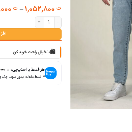
940,000
–
1,052,800
ت
ت
شلوار مام جیب ساسون برفکی روشن
افز
🛍️
با خیال راحت خرید کن
📦
با دقت بسته‌بندی می‌کنیم
هر قسط با اسنپ‌پی:
235,000
ت
🚚
۴ قسط ماهانه. بدون سود، چک و ضامن.
سریع به دستت می‌رسه
🧡
بعد از خرید هم کنارتیم