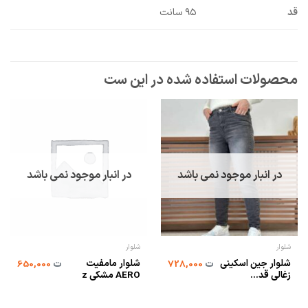
قد
۹۵ سانت
در انبار موجود نمی باشد
در انبار موجود نمی باشد
شلوار
شلوار
شلوار جین اسکینی
شلوار مامفیت
ت
728,000
ت
650,000
زغالی قد...
AERO مشکی z