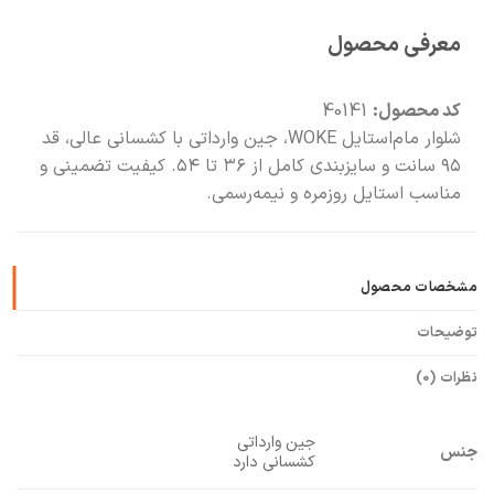
معرفی محصول
🧡
بعد از خرید هم کنارتیم
کد محصول:
40141
شلوار مام‌استایل WOKE، جین وارداتی با کشسانی عالی، قد
۹۵ سانت و سایزبندی کامل از ۳۶ تا ۵۴. کیفیت تضمینی و
مناسب استایل روزمره و نیمه‌رسمی.
مشخصات محصول
توضیحات
نظرات (0)
جین وارداتی
جنس
کشسانی دارد