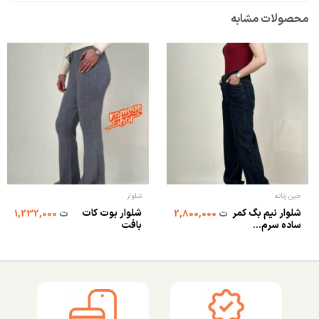
محصولات مشابه
جین زنانه
شلوار
شلوار نیم بگ کمر
شلوار بوت کات
ت
2,800,000
ت
1,232,000
ساده سرم...
بافت