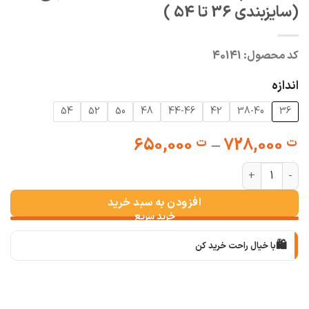
(سایزبندی 36 تا 54 )
کد محصول:
40141
اندازه
54
52
50
48
44-46
42
38-40
36
Price
650,000
–
728,000
ت
ت
range:
شلوار مام استایل برند WOKE قد نود و پنج (سایزبندی 36 تا 54 ) عدد
ت 650,000
through
افزودن به سبد خرید
ت 728,000
🛍️
با خیال راحت خرید کن
📦
با دقت بسته‌بندی می‌کنیم
🚚
سریع به دستت می‌رسه