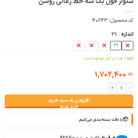
شلوار فول بگ سه خط زغالی روشن
کد محصول:
40243
اندازه
31
34
33
32
31
30
فقط 1 عدد در انبار موجود است
1,702,400
ت
شلوار فول بگ سه خط زغالی روشن عدد
افزودن به سبد خرید
📦
با دقت بسته‌بندی می‌کنیم
🚚
سریع به دستت می‌رسه
هر قسط با اسنپ‌پی:
425,600
ت