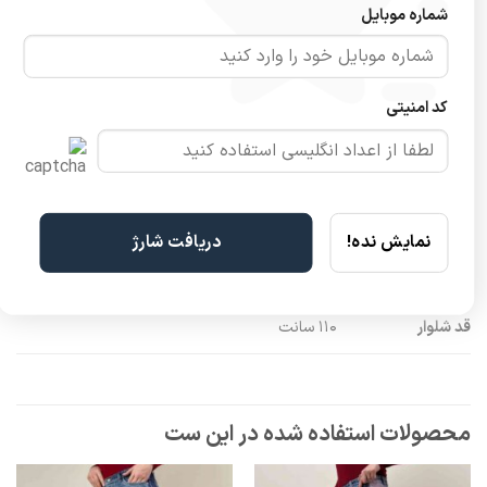
شماره موبایل
اندازه
30, 31, 32, 33, 34
مدل
شلوار فول بگ سه خط زغالی روشن
کد امنیتی
جنس
پارچه جین ترک
جزئیات
سنگشور شده
ویژگی پارچه
کشسانی ندارد
نمایش نده!
دریافت شارژ
کمر
پشت کش ندارد
قد شلوار
۱۱۰ سانت