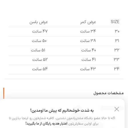
SIZE
عرض کمر
عرض باسن
30
34 سانت
47 سانت
31
38 سانت
50 سانت
32
40 سانت
51 سانت
33
41 سانت
52 سانت
34
43 سانت
54 سانت
مشخصات محصول
توضیحات
به شدت خوشحالیم که پیش ما اومدین!
نظرات (0)
اگه تا حالا عضو باشگاه مشتریانمون نشدین، کافیه شماره‌تون رو اینجا بذارین تا
برای اولین سفارش‌تون
اعتبار هدیه رایگان از ما بگیرید!