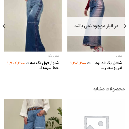
در انبار موجود نمی باشد
شلوار
شلوار بگ
شافل بگ قد نود
شلوار فول بگ سه
ت
1,601,600
ت
1,702,400
آبی وسط ر...
خط سرمه ا...
محصولات مشابه