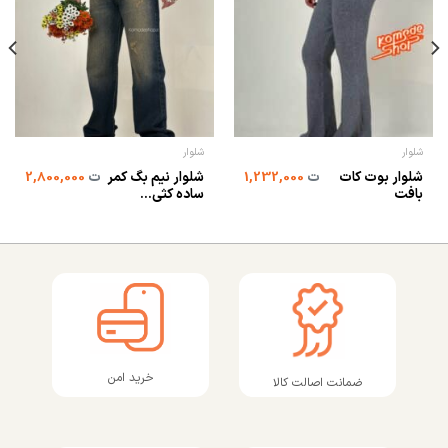
شلوار
شلوار
شلوار بوت کات
شلوار نیم بگ کمر
ت
1,232,000
ت
2,800,000
بافت
ساده کثی...
خرید امن
ضمانت اصالت کالا