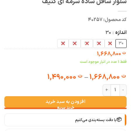
شلوار شافل ساده سرمه ای کثیف
کد محصول:
40257
اندازه
30
36
34
33
32
31
30
1,668,800
ت
فقط 1 عدد در انبار موجود است
Price
1,490,000
–
1,668,800
ت
ت
range:
شلوار شافل ساده سرمه ای کثیف عدد
ت 1,490,000
through
افزودن به سبد خرید
ت 1,668,800
📦
با دقت بسته‌بندی می‌کنیم