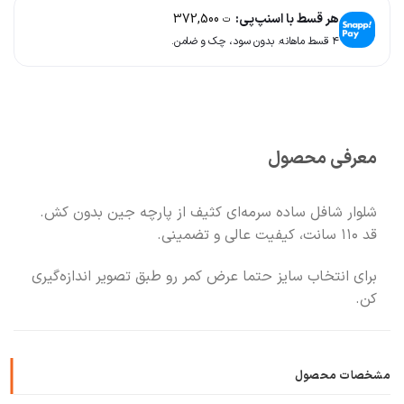
🚚
سریع به دستت می‌رسه
هر قسط با اسنپ‌پی:
372,500
ت
۴ قسط ماهانه. بدون سود، چک و ضامن.
🧡
بعد از خرید هم کنارتیم
🛍️
با خیال راحت خرید کن
معرفی محصول
شلوار شافل ساده سرمه‌ای کثیف از پارچه جین بدون کش.
قد ۱۱۰ سانت، کیفیت عالی و تضمینی.
برای انتخاب سایز حتما عرض کمر رو طبق تصویر اندازه‌گیری
کن.
مشخصات محصول