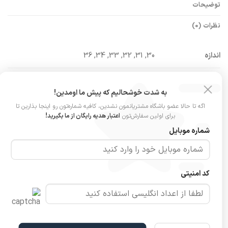
توضیحات
نظرات (0)
اندازه
30, 31, 32, 33, 34, 36
مدل
شلوار شافل ساده سرمه‌ای کثیف
به شدت خوشحالیم که پیش ما اومدین!
جنس
پارچه جین
اگه تا حالا عضو باشگاه مشتریانمون نشدین، کافیه شماره‌تون رو اینجا بذارین تا
برای اولین سفارش‌تون
اعتبار هدیه رایگان از ما بگیرید!
ویژگی پارچه
بدون کشسانی
شماره موبایل
کمر
پشت کش ندارد
کد امنیتی
قد شلوار
۱۱۰ سانت