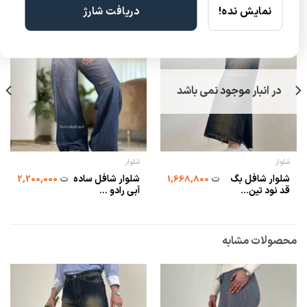
نمایش نده!
دریافت شارژ
در انبار موجود نمی باشد
شلوار
شلوار
شلوار شافل بگ
شلوار شافل ساده
ت
1,668,800
ت
2,200,000
قد نود تین...
آبی رادو ...
محصولات مشابه