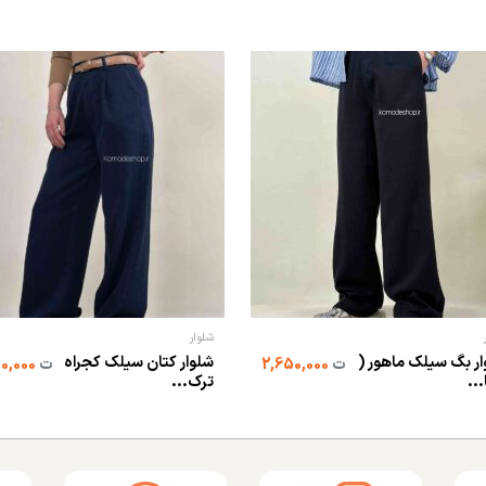
شلوار
ر بگ سیلک ماهور (
شلوار کتان سیلک کجراه
ت
2,650,000
ت
2,850,000
..
ترک...