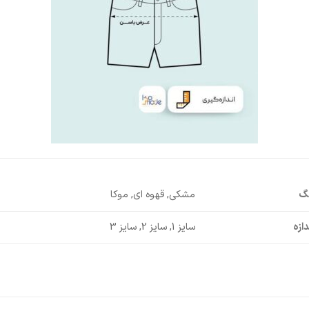
نگ
مشکی, قهوه ای, موکا
دازه
سایز 1, سایز 2, سایز 3