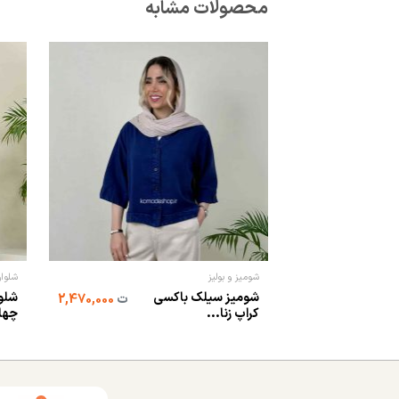
محصولات مشابه
شومیز و بولیز
شلوار
شومیز سیلک باکسی
شلوا
ت
2,470,000
کراپ زنا...
چها.