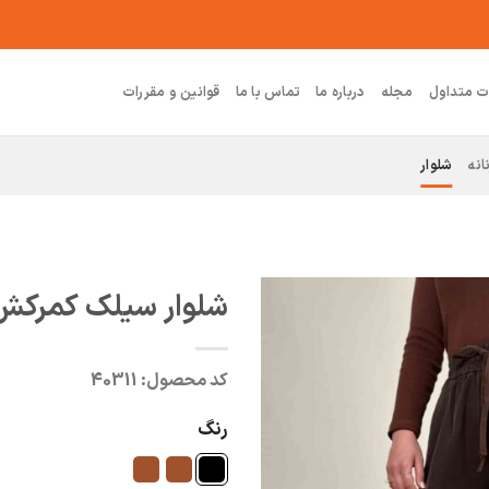
ت متداول
مجله
درباره ما
تماس با ما
قوانین و مقررات
انه
شلوار
شلوار سیلک کمرکش ز
کد محصول:
40311
رنگ