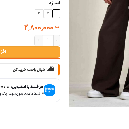
اندازه
3
2
1
2,800,000
ت
شلوار سیلک کمرکش زنانه ( سه رنگ )
افز
🛍️
با خیال راحت خرید کن
📦
با دقت بسته‌بندی می‌کنیم
هر قسط با اسنپ‌پی:
700,000
ت
🚚
۴ قسط ماهانه. بدون سود، چک و ضامن.
سریع به دستت می‌رسه
🧡
بعد از خرید هم کنارتیم