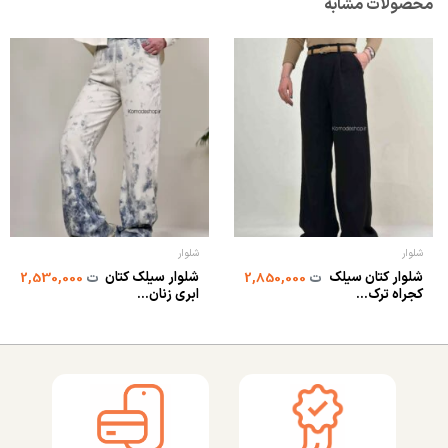
محصولات مشابه
شلوار
شلوار
شلوار کتان سیلک
شلوار سیلک کتان
ت
2,850,000
ت
2,530,000
کجراه ترک...
ابری زنان...