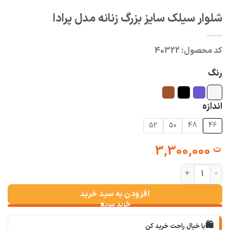
شلوار سیلک سایز بزرگ زنانه مدل پرادا
کد محصول:
40322
رنگ
اندازه
52
50
48
46
3,300,000
ت
شلوار سیلک سایز بزرگ زنانه مدل پرادا عدد
افزودن به سبد خرید
🛍️
با خیال راحت خرید کن