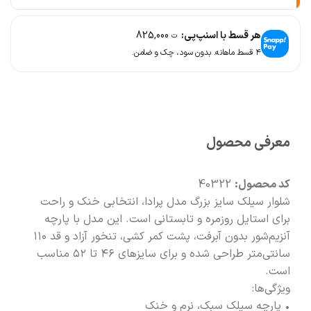
📦
با دقت بسته‌بندی می‌کنیم
هر قسط با اسنپ‌پی:
825,000
ت
۴ قسط ماهانه. بدون سود، چک و ضامن.
🚚
سریع به دستت می‌رسه
🧡
بعد از خرید هم کنارتیم
معرفی محصول
کد محصول:
40322
شلوار سیلک سایز بزرگ مدل پرادا، انتخابی خنک و راحت
برای استایل روزمره و تابستانی است. این مدل با پارچه
آنزیم‌شور بدون آبرفت، پشت کمر کشی، تنخور آزاد و قد ۱۱۰
سانتی‌متر طراحی شده و برای سایزهای ۴۶ تا ۵۲ مناسب
است.
ویژگی‌ها:
• پارچه سیلک سبک، نرم و خنک