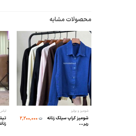
محصولات مشابه
شومیز و بولیز
لباس 
شومیز کراپ سیلک زنانه
تیشر
ت
2,200,000
ریر...
زنان