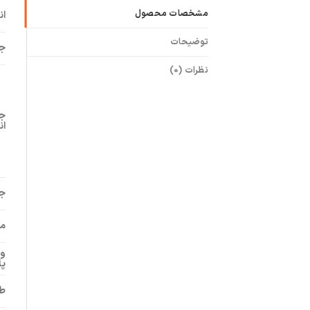
مشخصات محصول
ان
توضیحات
ج
نظرات (0)
جز
ان
ج
م
وی
پا
طر