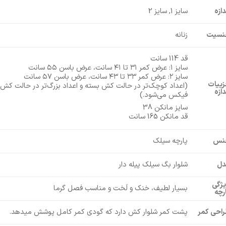
دازه
سایز 1, سایز 2
نسیت
زنانه
قد 114 سانت
سایز ۱: عرض کمر ۳۱ تا ۴۱ سانت، عرض باسن ۵۵ سانت
سایز ۲: عرض کمر ۳۳ تا ۴۳ سانت، عرض باسن ۵۷ سانت
ییات
(اعداد کوچک‌تر در حالت کش بسته و اعداد بزرگ‌تر در حالت کش
دازه
فیکس می‌شود.)
سایز مانکن 38
قد مانکن 165 سانت
نس
پارچه سیلک
دل
شلوار بگ سیلک پیله دار
ژگی
بسیار لطیف، خنک و لَخت و مناسب فصل گرما
رچه
احی کمر
پشت کمر شلوار کش دارد که گودی کمر کامل پوشش میدهد.