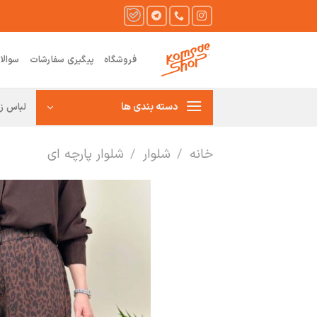
Ski
t
conten
فروشگاه
پیگیری سفارشات
سوالا
دسته بندی ها
لباس زن
خانه
/
شلوار
/
شلوار پارچه ای