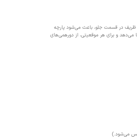
‌نظیر از وقار و جسارت است. برش بگ (Oversize) به همراه پیله‌های ظریف در قسمت جلو، باعث می‌شود پارچه
می‌دهد و برای هر موقعیتی، از دورهمی‌های
س می‌شود.)