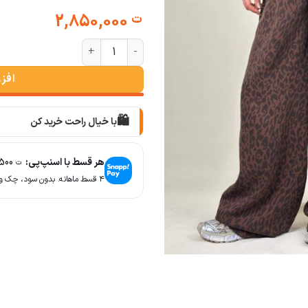
2,850,000
ت
شلوار بگ زنانه سیلک پلنگی پیله‌دار ع
افز
🛍️
با خیال راحت خرید کن
📦
با دقت بسته‌بندی می‌کنیم
هر قسط با اسنپ‌پی:
712,500
ت
🚚
۴ قسط ماهانه. بدون سود، چک و ضامن.
سریع به دستت می‌رسه
🧡
بعد از خرید هم کنارتیم