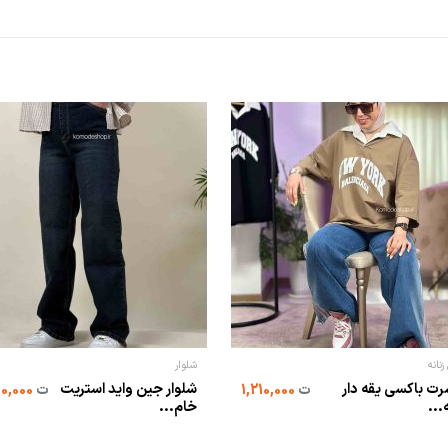
زنانه
شلوار
ت باکسی یقه دار
شلوار جین واید استریت
ت
1,210,000
ت
2,850,000
ه...
خام...