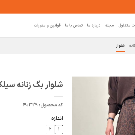
ت متداول
مجله
درباره ما
تماس با ما
قوانین و مقررات
انه
شلوار
شلوار بگ زنانه سیلک 
کد محصول:
40329
اندازه
2
1