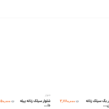
شلوار
ر بگ سیلک زنانه
شلوار سیلک زنانه پیله‌
ت
2,780,000
ت
2,750,000
...
دا...