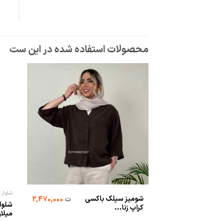
شلوار
شومیز سیلک باکسی
ت
2,470,000
شلوا
کراپ زنا...
میلان