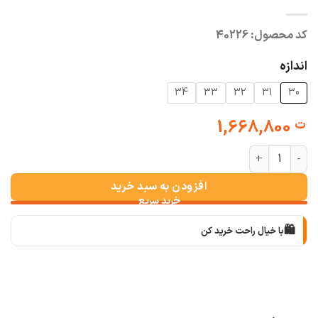
کد محصول:
40226
اندازه
34
33
32
31
30
1,668,800
ت
شلوار بگ MBC کمر ساده سرمه ای کثیف عدد
افزودن به سبد خرید
🛍️
با خیال راحت خرید کن
📦
با دقت بسته‌بندی می‌کنیم
🚚
سریع به دستت می‌رسه