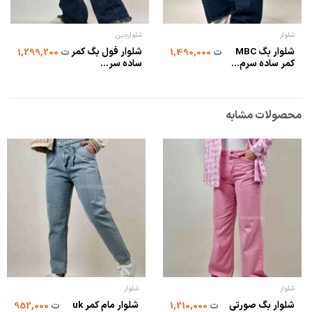
شلوار
شلوارجین
شلوار بگ MBC
شلوار فول بگ کمر
ت
1,490,000
ت
1,299,200
کمر ساده سرم...
ساده سر...
محصولات مشابه
شلوار
شلوار
شلوار بگ صورتی
شلوار مام کمر uk
ت
1,210,000
ت
952,000