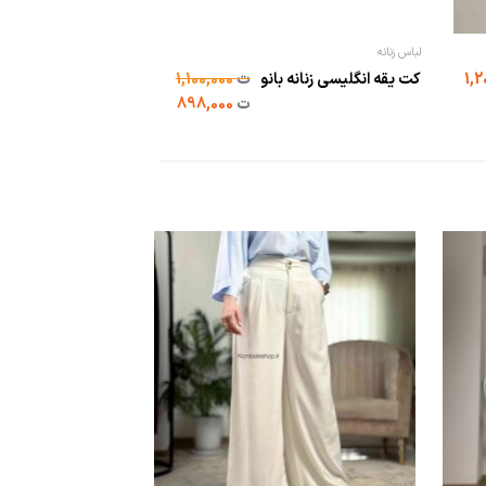
لباس زنانه
کت یقه انگلیسی زنانه بانو
ت
1,100,000
ت
898,000