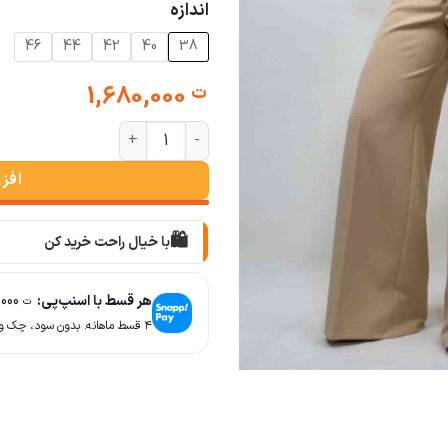
اندازه
46
44
42
40
38
1,680,000
ت
شلوار بگ مازراتی (سه رنگ) عدد
افز
🛍️
با خیال راحت خرید کن
📦
با دقت بسته‌بندی می‌کنیم
هر قسط با اسنپ‌پی:
420,000
ت
🚚
۴ قسط ماهانه. بدون سود، چک و ضامن.
سریع به دستت می‌رسه
🧡
بعد از خرید هم کنارتیم