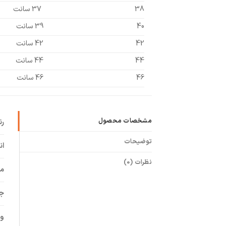
38
37 سانت
40
39 سانت
42
42 سانت
44
44 سانت
46
46 سانت
مشخصات محصول
ر
توضیحات
ان
نظرات (0)
م
ج
وی