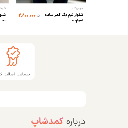
جین زنانه
شلوار
شلوار نیم بگ کمر ساده
شلوا
ت
2,800,000
سرم...
...
ضمانت اصالت کال
درباره
کمدشاپ