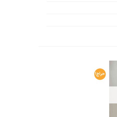
حراج!