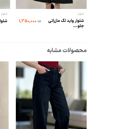
شلوار
شلوار 
شلوار واید لگ مازراتی
ت
1,350,000
شلوا
جلو...
محصولات مشابه