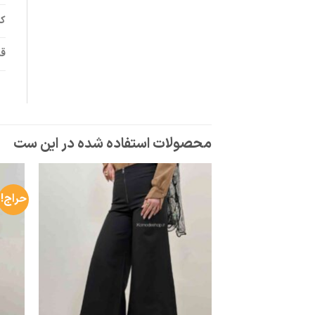
کم
قد
حراج!