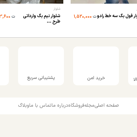
شلوار
ر فول بگ سه خط رادو
شلوار نیم بگ وارداتی
ت
1,520,000
ت
1,993,600
طرح ...
پشتیبانی سریع
خرید امن
ا
صفحه اصلی
مجله
فروشگاه
درباره ما
تماس با ما
وبلاگ