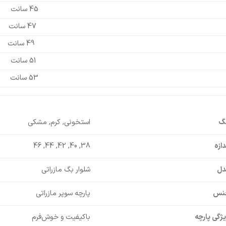
45 سانت
47 سانت
49 سانت
51 سانت
53 سانت
نگ
استخونی, کرم, مشکی
دازه
38, 40, 42, 44, 46
دل
شلوار بگ مازراتی
نس
پارچه سوپر مازراتی
ژگی پارچه
باکیفیت و خوش‌فرم