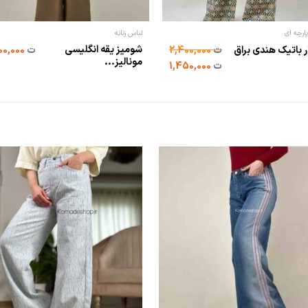
پارچه ای
لباس زنانه
شومیز یقه انگلیسی
ر باتیک هندی براق
ت
2,400,000
ت
1,200,000
مونالیز...
ت
1,450,000