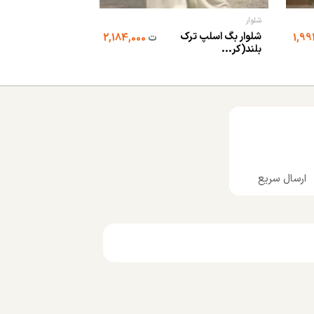
شلوار
شلوار
شلوار بگ اسلپ ترک
ت
2,184,000
شلوار فوتر پیله دار
بلند(کر...
ارسال سریع