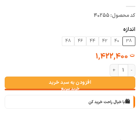
کد محصول:
40255
اندازه
48
46
44
42
40
38
1,422,400
ت
شلوار بگی یخی عدد
افزودن به سبد خرید
🛍️
با خیال راحت خرید کن
📦
با دقت بسته‌بندی می‌کنیم
🚚
سریع به دستت می‌رسه