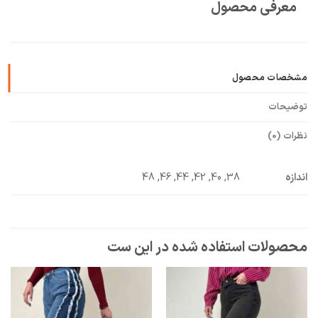
معرفی محصول
🧡
بعد از خرید هم کنارتیم
مشخصات محصول
توضیحات
نظرات (0)
اندازه
38, 40, 42, 44, 46, 48