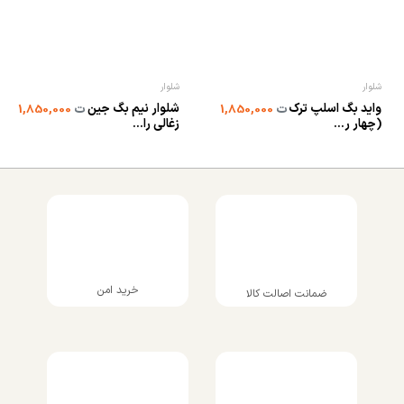
شلوار
شلوار
واید بگ اسلپ ترک
شلوار نیم بگ جین
ت
1,850,000
ت
1,850,000
(چهار ر...
زغالی را...
خرید امن
ضمانت اصالت کالا