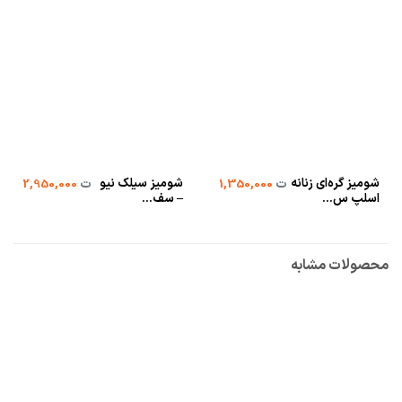
شومیز گره‌ای زنانه
شومیز سیلک نیو
ت
1,350,000
ت
2,950,000
اسلپ س...
– سف...
محصولات مشابه