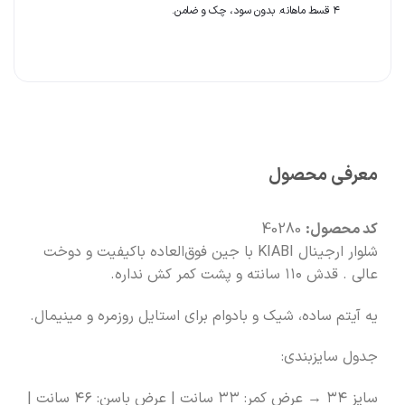
🧡
بعد از خرید هم کنارتیم
۴ قسط ماهانه. بدون سود، چک و ضامن.
معرفی محصول
کد محصول:
40280
شلوار ارجینال KIABI با جین فوق‌العاده باکیفیت و دوخت
عالی . قدش ۱۱۰ سانته و پشت کمر کش نداره.
یه آیتم ساده، شیک و بادوام برای استایل روزمره و مینیمال.
جدول سایزبندی:
سایز ۳۴ → عرض کمر: ۳۳ سانت | عرض باسن: ۴۶ سانت |