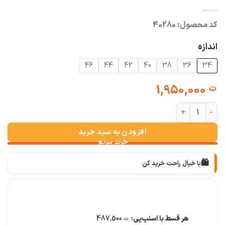
کد محصول:
40280
اندازه
46
44
42
40
38
36
34
1,950,000
ت
شلوار بگی برند kiabi ارجینال عدد
افزودن به سبد خرید
🛍️
با خیال راحت خرید کن
📦
با دقت بسته‌بندی می‌کنیم
🚚
سریع به دستت می‌رسه
هر قسط با اسنپ‌پی:
487,500
ت