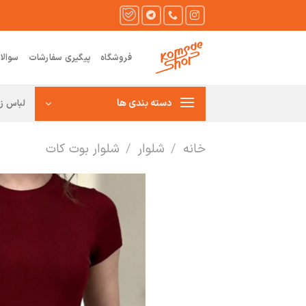
Ski
t
conten
فروشگاه
پیگیری سفارشات
سوالا
دسته بندی ها
لباس زن
خانه
/
شلوار
/
شلوار بوت کات