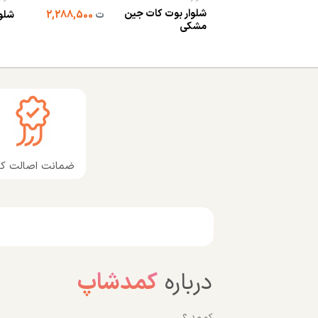
شلوار بوت کات جین
ت
2,288,500
شلوا
مشکی
ضمانت اصالت کال
درباره
کمدشاپ
کو مد ؟