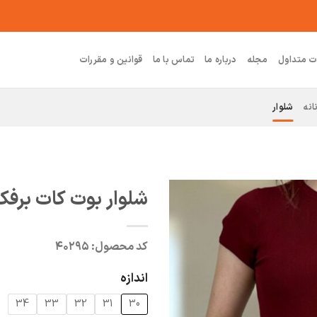
ت متداول
مجله
درباره ما
تماس با ما
قوانین و مقررات
انه
شلوار
شلوار بوت کات بر
کد محصول:
۴۰۲۹۵
اندازه
34
33
32
31
30