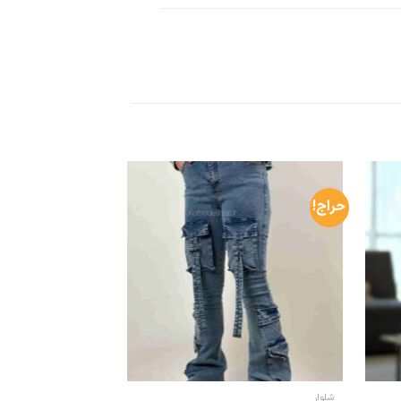
حراج!
شلوار
شلوار