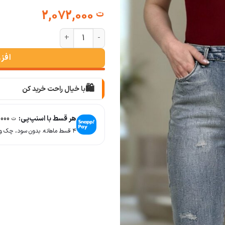
2,072,000
ت
شلوار بوت کات برفکی سنگ خشک عد
افز
🛍️
با خیال راحت خرید کن
📦
با دقت بسته‌بندی می‌کنیم
هر قسط با اسنپ‌پی:
518,000
ت
🚚
۴ قسط ماهانه. بدون سود، چک و ضامن.
سریع به دستت می‌رسه
🧡
بعد از خرید هم کنارتیم