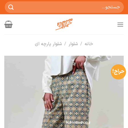
Ski
جستجو
t
برای:
conten
خانه
/
شلوار
/
شلوار پارچه ای
حراج!