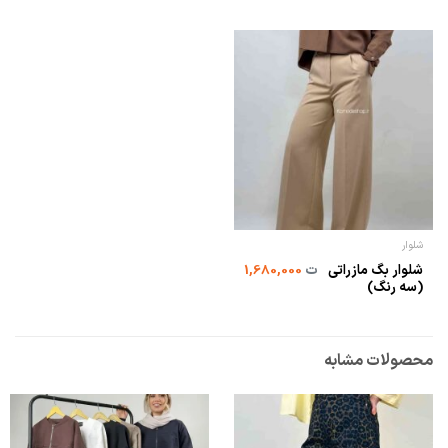
شلوار
شلوار بگ مازراتی
ت
1,680,000
(سه رنگ)
محصولات مشابه