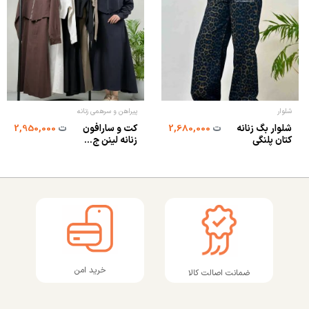
شلوار
پیراهن و سرهمی زنانه
شلوار بگ زنانه
کت و سارافون
ت
2,680,000
ت
2,950,000
کتان پلنگی
زنانه لینن ج...
خرید امن
ضمانت اصالت کالا