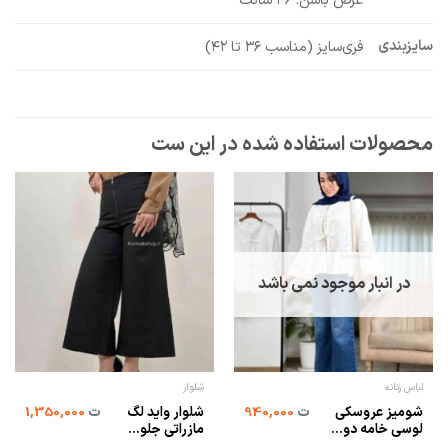
عرض باسن: ۴۶ سانت
سایزبندی
فری‌سایز (مناسب ۳۶ تا ۴۲)
در انبار موجود نمی باشد
لباس زنانه
شلوار
شومیز عروسكی
شلوار واید لگ
ت
940,000
ت
1,350,000
لوسی خامه دو...
مازراتی جلو...