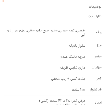
توضیحات
نظرات (0)
طوسی, ترمه خردلی, ستاره, طرح دایره سنتی, لوزی ریز زرد و
رنگ
آبی
مدل
شلوار باتیک
جنس
پارچه باتیک هندی
جزئیات
دارای شاینی ظریف
کمر
پشت کشی + زیپ مخفی
قد شلوار
۱۰۸ سانت
عرض کمر: ۳۵ تا ۴۲ سانت (کشی)
ابعاد