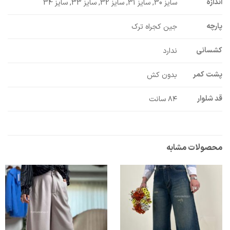
اندازه
سایز 30, سایز 31, سایز 32, سایز 33, سایز 34
پارچه
جین کجراه ترک
کشسانی
ندارد
پشت کمر
بدون کش
قد شلوار
۸۴ سانت
محصولات مشابه