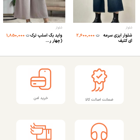
شلوار
شلوار
شلوار ایزی سرمه
واید بگ اسلپ ترک
ت
2,600,000
ت
1,850,000
ای کثیف
(چهار ر...
خرید امن
ضمانت اصالت کالا