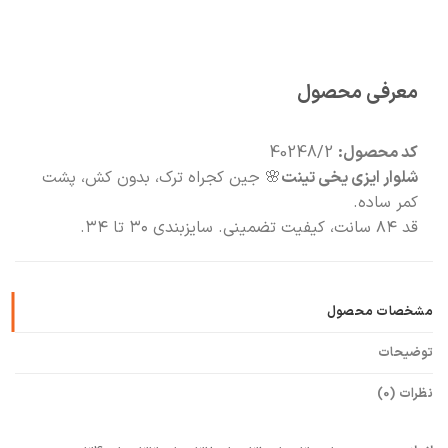
🧡
بعد از خرید هم کنارتیم
معرفی محصول
کد محصول:
40248/2
شلوار ایزی یخی تینت
🌸 جین کجراه ترک، بدون کش، پشت
کمر ساده.
قد ۸۴ سانت، کیفیت تضمینی. سایزبندی ۳۰ تا ۳۴.
مشخصات محصول
توضیحات
نظرات (0)