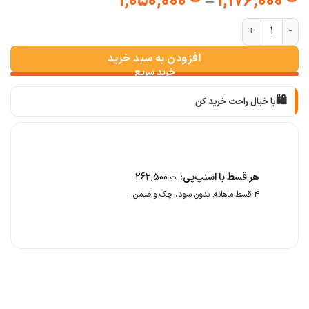
Price
1,050,000
–
1,176,000
range:
شلوار اسکینی مشکی عدد
ت 1,050,000
through
افزودن به سبد خرید
ت 1,176,000
🛍️
با خیال راحت خرید کن
📦
با دقت بسته‌بندی می‌کنیم
🚚
سریع به دستت می‌رسه
هر قسط با اسنپ‌پی:
262,500
ت
🧡
بعد از خرید هم کنارتیم
۴ قسط ماهانه. بدون سود، چک و ضامن.