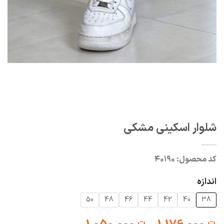
شلوار اسکینی مشکی
کد محصول:
۴۰۱۹۰
اندازه
50
48
46
44
42
40
38
ت
ت