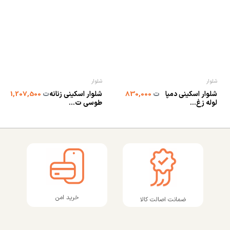
شلوار
شلوار
شلوار اسکینی دمپا
شلوار اسکینی زنانه
ت
830,000
ت
1,207,500
لوله زغ...
طوسی ت...
خرید امن
ضمانت اصالت کالا