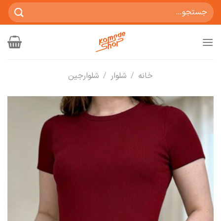
Ski
جستجو
t
برای:
conten
خانه
/
شلوار
/
شلوارجین