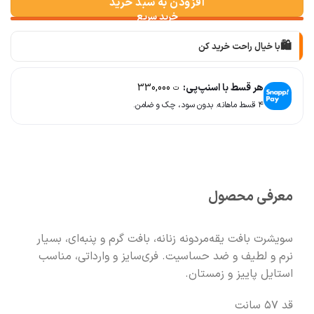
افزودن به سبد خرید
🛍️
با خیال راحت خرید کن
📦
با دقت بسته‌بندی می‌کنیم
هر قسط با اسنپ‌پی:
330,000
ت
۴ قسط ماهانه. بدون سود، چک و ضامن.
🚚
سریع به دستت می‌رسه
🧡
بعد از خرید هم کنارتیم
معرفی محصول
سویشرت بافت یقه‌مردونه زنانه، بافت گرم و پنبه‌ای، بسیار
نرم و لطیف و ضد حساسیت. فری‌سایز و وارداتی، مناسب
استایل پاییز و زمستان.
قد ۵۷ سانت