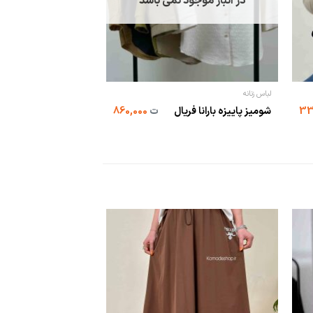
در انبار موجود نمی باشد
لباس زنانه
شومیز پاییزه بارانا فریال
ت
860,000