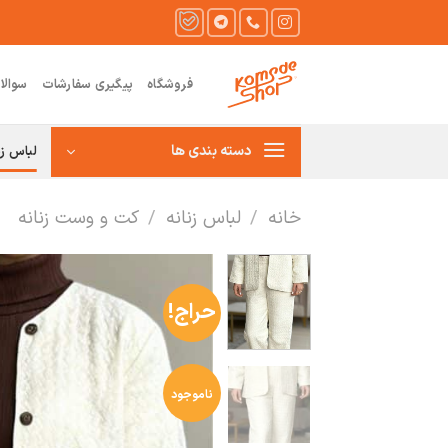
Ski
t
conten
فروشگاه
پیگیری سفارشات
سوالا
دسته بندی ها
لباس زن
خانه
/
لباس زنانه
/
کت و وست زنانه
حراج!
ناموجود