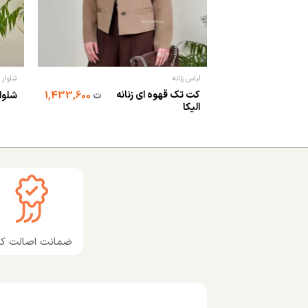
لباس زنانه
شلوار
کت تک قهوه ای زنانه
ت
1,433,600
شلوار
الیکا
ضمانت اصالت کال