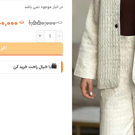
در انبار موجود نمی باشد
قیمت
1,100,000
1,550,000
ت
ت
اصلی:
ست کت و شلوار زنانه فریال عدد
ت 0,000
بود.
افز
🛍️
با خیال راحت خرید کن
📦
با دقت بسته‌بندی می‌کنیم
🚚
سریع به دستت می‌رسه
🧡
بعد از خرید هم کنارتیم