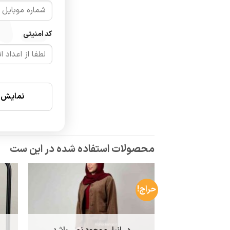
سا
کد امنیتی
پش
ق
قد
نمایش ن
حراج!