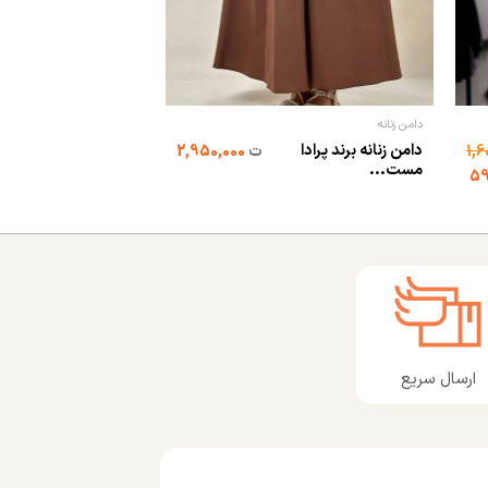
دامن زنانه
شلوار
دامن زنانه برند پرادا
شلوار بگ اسلپ زنانه
ت
2,950,000
مست...
ترک(م...
ارسال سریع