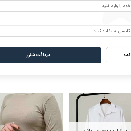
یزبندی
فری‌سایز (مناسب 38 تا 42)
ت کمر شلوار
کشی (فیکس روی سایز)
د کت
68 سانت
 شلوار
101 سانت
ده!
دریافت شارژ