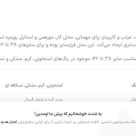
 مرتب و کاربردی برای مهمانی، محل کار، دورهمی و استایل روزمره 
اد می‌کند. این مدل فری‌سایز بوده و برای سایزهای ۳۸ تا ۴۲ مناسب است.
، کرم، مشکی و نسکافه‌ای.
نگ
استخونی, کرم, مشکی, نسکافه ای
دل
ست کت و شلوار فریال
نس
به شدت خوشحالیم که پیش ما اومدین!
پارچه فریال
گاه مشتریانمون نشدین، کافیه شماره‌تون رو اینجا بذارین تا برای اولین سفارش‌تون
اعتبار هدیه ر
ت
کامل آسترکشی شده