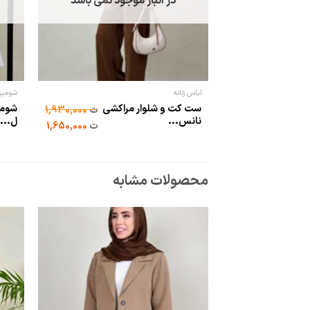
در انبار موجود نمی باشد
لباس زنانه
شومیز 
ست کت و شلوار مراکشی
ت
1,930,000
نانس...
ل...
ت
1,650,000
محصولات مشابه