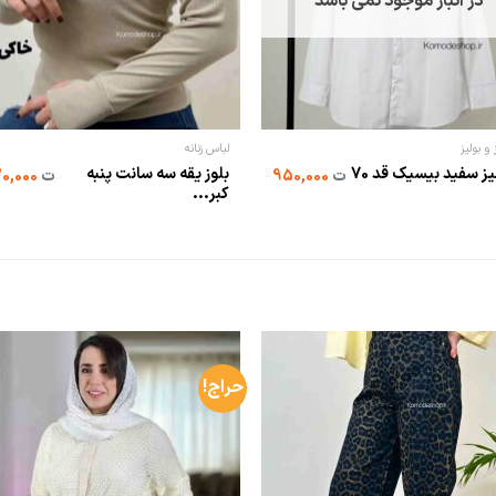
در انبار موجود نمی باشد
و بولیز
لباس زنانه
شومیز سفید بیسیک قد 70
بلوز یقه سه سانت پنبه
ت
950,000
ت
330,000
کبر...
حراج!