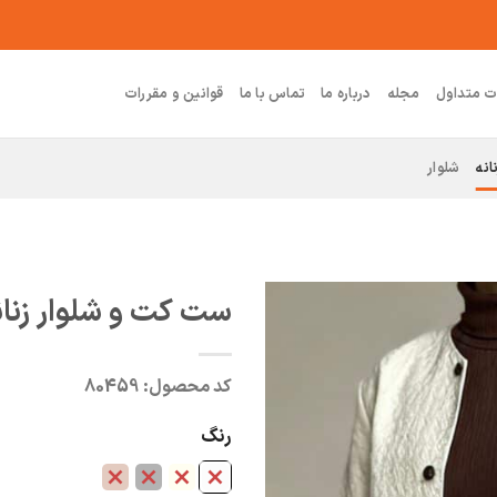
ت متداول
مجله
درباره ما
تماس با ما
قوانین و مقررات
انه
شلوار
ست کت و شلوار زنان
کد محصول:
80459
رنگ