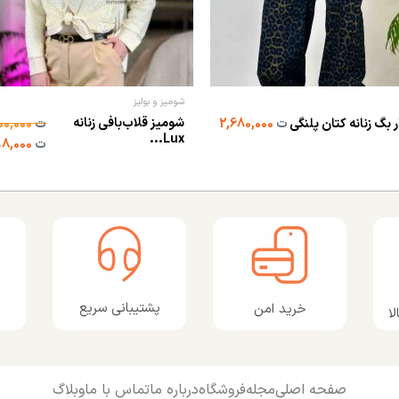
شومیز و بولیز
شومیز قلاب‌بافی زنانه
 بگ زنانه کتان پلنگی
ت
2,680,000
ت
1,600,000
Lux...
ت
598,000
پشتیبانی سریع
خرید امن
ا
صفحه اصلی
مجله
فروشگاه
درباره ما
تماس با ما
وبلاگ