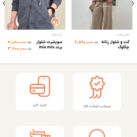
لباس زنانه
ست زنانه
کت و شلوار زنانه
سویشرت شلوار
ت
2,590,000
ت
4,080,000
چکاوک
برند miu miu
ت
3,700,000
خرید امن
ضمانت اصالت کالا