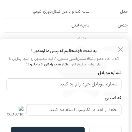
مدل
ست کت و دامن شلال‌دوزی کیمیا
جنس
پارچه لینن
مدل کیمونو
جزئیات کت
قد: ۶۵
آستین: ۶۳
به شدت خوشحالیم که پیش ما اومدین!
اگه تا حالا عضو باشگاه مشتریانمون نشدین، کافیه شماره‌تون رو اینجا بذارین تا
کمر کشی (۳۰–۵۰)
برای اولین سفارش‌تون
اعتبار هدیه رایگان از ما بگیرید!
جزئیات دامن
قد: ۸۸
شماره موبایل
شلال‌دوزی ظریف
سایزبندی
فری‌سایز (مناسب ۳۸ تا ۴۶)
کد امنیتی