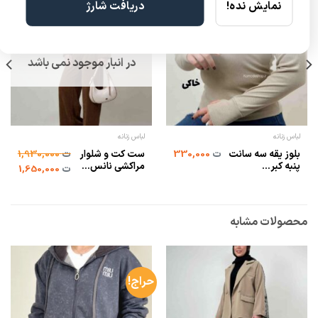
نمایش نده!
دریافت شارژ
حراج!
در انبار موجود نمی باشد
لباس زنانه
لباس زنانه
بلوز یقه سه سانت
ست کت و شلوار
ت
330,000
ت
1,930,000
پنبه کبر...
مراکشی نانس...
ت
1,650,000
محصولات مشابه
حراج!