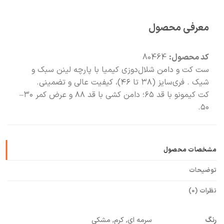
🧡
بعد از خرید هم کنارتیم
معرفی محصول
🛍️
با خیال راحت خرید کن
کد محصول:
80464
ست کت و دامن شلال‌دوزی کیمیا با پارچه لینن سبک و
شیک . فری‌سایز (۳۸ تا ۴۶)، کیفیت عالی و تضمینی.
کت کیمونو با قد ۶۵؛ دامن کشی با قد ۸۸ و عرض کمر ۳۰–
۵۰.
مشخصات محصول
توضیحات
نظرات (0)
رنگ
سرمه ای, کرم, مشکی