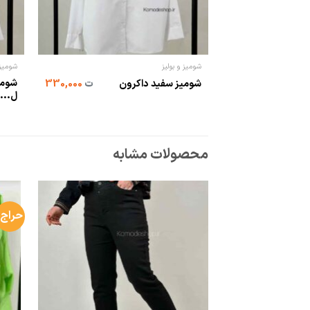
شومیز و بولیز
شومیز 
شومیز سفید داکرون
ت
330,000
ل...
محصولات مشابه
حراج!