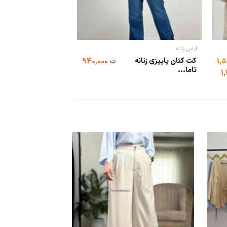
لباس زنانه
شومیز و بولیز
کت کتان پاییزی زنانه
ت
940,000
شومیز سفید پوپلین
تاما...