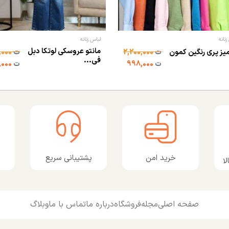
زنانه
لباس زنانه
مانتو عروسکی لوتکا دبل
یز پری رنگین کمون
ت
2,200,000
ت
1,100,000
فی...
ت
998,000
ت
698,000
پشتیبانی سریع
خرید امن
ا
صفحه اصلی
مجله
فروشگاه
درباره ما
تماس با ما
وبلاگ