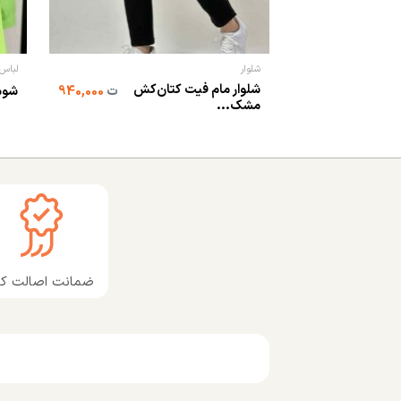
شلوار
لباس 
شلوار مام فیت کتان‌کش
ت
940,000
شوم
مشک...
ضمانت اصالت کال