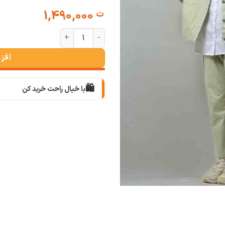
1,490,000
ت
ست کتان کت و شلوار زنانه دایانا (پن
افز
🛍️
با خیال راحت خرید کن
📦
با دقت بسته‌بندی می‌کنیم
🚚
سریع به دستت می‌رسه
🧡
بعد از خرید هم کنارتیم