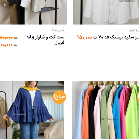
و بولیز
لباس زنانه
شومیز سفید بیسیک قد 70
ست کت و شلوار زنانه
ت
950,000
ت
1,550,000
فریال
ت
1,100,000
حراج!