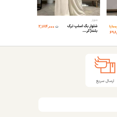
شلوار
شومیز و بولیز
شلوار بگ اسلپ ترک
ت
2,184,000
شومیز لاولی
بلند(کر...
ارسال سریع