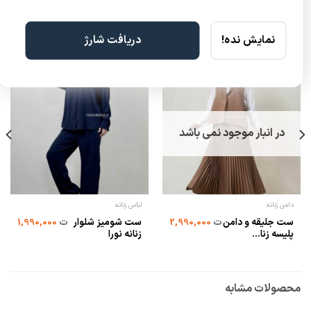
نمایش نده!
دریافت شارژ
در انبار موجود نمی باشد
دامن زنانه
لباس زنانه
ست جلیقه و دامن
ست شومیز شلوار
ت
2,990,000
ت
1,990,000
پلیسه زنا...
زنانه نورا
محصولات مشابه