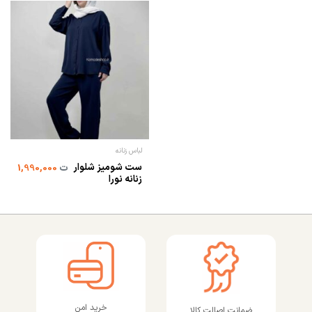
لباس زنانه
ست شومیز شلوار
ت
1,990,000
زنانه نورا
خرید امن
ضمانت اصالت کالا