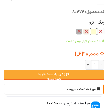
کد محصول:
80474
رنگ
کرم
فقط 1 عدد در انبار موجود است
1,630,000
ت
ست شومیز و شلوار زنانه ساتن مدل کوبیسم عدد
افزودن به سبد خرید
🚚
سریع به دستت می‌رسه
🧡
بعد از خرید هم کنارتیم
هر قسط با اسنپ‌پی:
407,500
ت