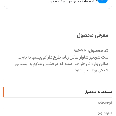
۴ قسط ماهانه. بدون سود، چک و ضامن.
🛍️
با خیال راحت خرید کن
📦
با دقت بسته‌بندی می‌کنیم
معرفی محصول
کد محصول:
80474
ست شومیز شلوار ساتن زنانه طرح دار کوبیسم
، با پارچه
ساتن وارداتی طراحی شده که درخشش ملایم و ایستایی
شیکی روی بدن دارد.
مشخصات محصول
توضیحات
نظرات (0)