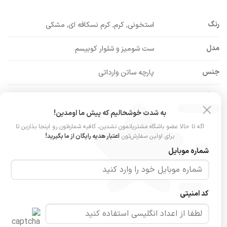
رنگ
استخونی, کرم, کرم نسکافه ای, مشکی
مدل
ست شومیز و شلوار کوبیسم
جنس
پارچه ساتن وارداتی
ویژگی پارچه
لَخت، لطیف و براق
به شدت خوشحالیم که پیش ما اومدین!
عرض سینه: ۵۶
اگه تا حالا عضو باشگاه مشتریانمون نشدین، کافیه شماره‌تون رو اینجا بذارین تا
جزئیات شومیز
قد شومیز: ۶۶
برای اولین سفارش‌تون
اعتبار هدیه رایگان از ما بگیرید!
قد آستین: ۶۹
شماره موبایل
پشت کمر کشی (۳۲ تا ۴۶)
جزئیات شلوار
عرض باسن: ۵۰
قد شلوار: ۱۰۸
کد امنیتی
سایزبندی
فری‌سایز (مناسب ۳۶ تا ۴۴)