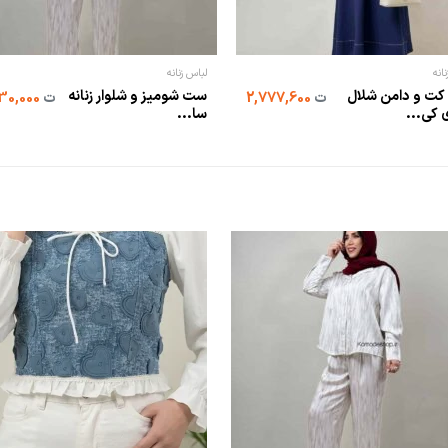
انه
لباس زنانه
ت و دامن شلال
ست شومیز و شلوار زنانه
ت
2,777,600
ت
1,630,000
 کی...
سا...