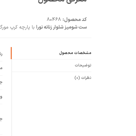
کد محصول:
80468
ست شومیز شلوار زنانه نورا
با پارچه کرپ مورگ
مشخصات محصول
ر
توضیحات
م
نظرات (0)
ج
وی
جز