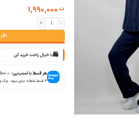
1,990,000
ت
ست شومیز شلوار زنانه نورا عدد
افز
🛍️
با خیال راحت خرید کن
📦
با دقت بسته‌بندی می‌کنیم
هر قسط با اسنپ‌پی:
497,500
ت
🚚
۴ قسط ماهانه. بدون سود، چک و ضامن.
سریع به دستت می‌رسه
🧡
بعد از خرید هم کنارتیم