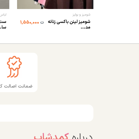
شومیز و بولیز
لباس 
شومیز لینن باکسی زنانه
ست ش
ت
1,550,000
مد...
سا..
ضمانت اصالت کال
درباره
کمدشاپ