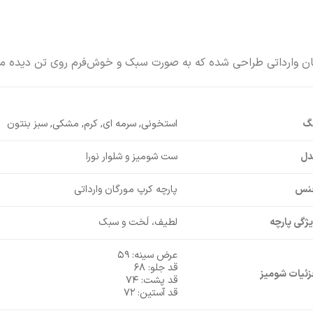
ان وارداتی طراحی شده که به‌ صورت سبک و خوش‌فرم روی تن دیده می
نگ
استخونی, سرمه ای, کرم, مشکی, سبز بنتون
دل
ست شومیز و شلوار نورا
نس
پارچه کرپ مورگان وارداتی
ژگی پارچه
لطیف، لَخت و سبک
عرض سینه: ۵۹
قد جلو: ۶۸
ئیات شومیز
قد پشت: ۷۴
قد آستین: ۷۲