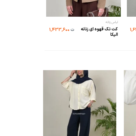
لباس زنانه
لباس زنانه
کت تک قهوه ای زنانه
شومیز یقه انگلیسی
ت
1,433,600
الیکا
مونالیز...