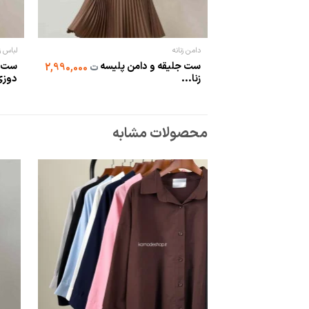
دامن زنانه
لباس زن
ست جلیقه و دامن پلیسه
ست ک
ت
2,990,000
زنا...
دوزی
محصولات مشابه