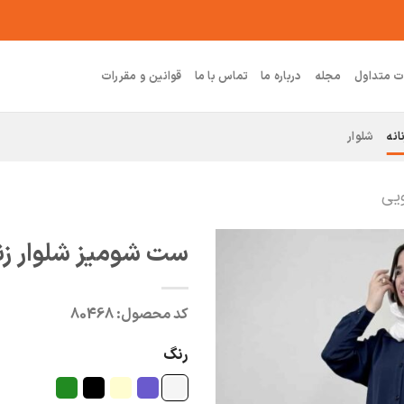
ت متداول
مجله
درباره ما
تماس با ما
قوانین و مقررات
انه
شلوار
ویی
ست شومیز شلوار زنان
کد محصول:
80468
رنگ