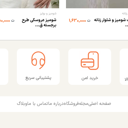
زنانه
شومیز و بولیز
ومیز و شلوار زنانه
شومیز عروسکی طرح
ت
1,630,000
ت
2,350,000
.
برجسته ق...
پشتیبانی سریع
خرید امن
ا
صفحه اصلی
مجله
فروشگاه
درباره ما
تماس با ما
وبلاگ