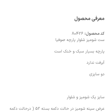
🚚
سریع به دستت می‌رسه
معرفی محصول
🧡
بعد از خرید هم کنارتیم
کد محصول:
80426
ست شومیز شلوار پارچه صوفیا
پارچه بسیار سبک و خنک است
آبرفت ندارد
دو سایزی
سایز یک شومیز و شلوار
عرض سینه شومیز در حالت دکمه بسته 52 ( درحالت دکمه