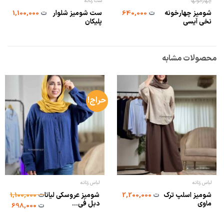
چهارخونها
ست زنانه
شومیز چهارخونه
ست شومیز شلوار
ت
640,000
ت
1,100,000
نخی آیسی
پلیکان
محصولات مشابه
حراج!
لباس زنانه
لباس زنانه
شومیز اسلپ ترک
شومیز عروسکی لیانا
ت
2,200,000
ت
1,100,000
ماوی
دبل فی...
ت
698,000