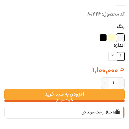
کد محصول:
80426
رنگ
اندازه
2
1
1,100,000
ت
ست شومیز شلوار سوفیا عدد
افزودن به سبد خرید
🛍️
با خیال راحت خرید کن
📦
با دقت بسته‌بندی می‌کنیم