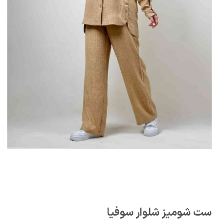
ست شومیز شلوار سوفیا