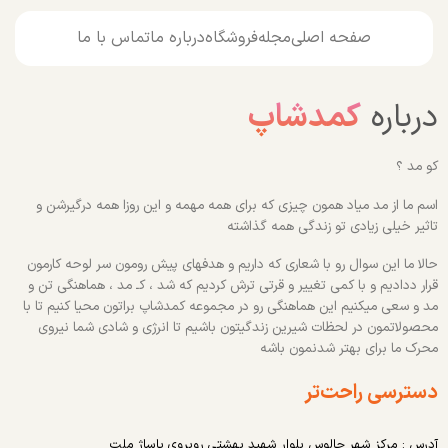
صفحه اصلی
مجله
فروشگاه
درباره ما
تماس با ما
درباره
کمدشاپ
کو مد ؟
اسم ما از مد میاد همون چیزی که برای همه مهمه و این روزا همه درگیرشن و
تاثیر خیلی زیادی تو زندگی همه گذاشته
حالا ما این سوال رو با شعاری که داریم و هدفهای پیش رومون سر لوحه کارمون
قرار ددادیم و با کمی تغییر و قرتی ترش کردیم که شد ، کـ مد ، هماهنگی تن و
مد و سعی میکنیم این هماهنگی رو در مجموعه کمدشاپ براتون محیا کنیم تا با
محصولاتمون در لحظات شیرین زندگیتون باشیم تا انرژی و شادی شما نیروی
محرک ما برای بهتر شدنمون باشه
دسترسی راحت‌تر
آدرس : مرکز شهر چالوس بلوار شهید بهشتی روبروی پاساژ ملت