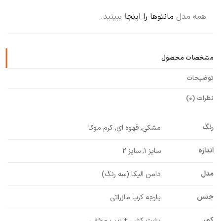
همه مدل
مانتوها را اینج
ا ببینید.
مشخصات محصول
توضیحات
نظرات (0)
رنگ
مشکی, قهوه ای, کرم موکا
اندازه
سایز 1, سایز 2
مدل
دامن الیکا (سه رنگ)
جنس
پارچه کرپ مازراتی
کمر
پشت کشی + زیپ مخفی