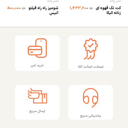
لباس زنانه
لباس زنانه
کت تک قهوه ای
شومیز راه راه فیلتو
ت
1,433,600
ت
500,000
زنانه الیکا
آنیس
خرید امن
ضمانت اصالت کالا
ارسال سریع
پشتیبانی سریع