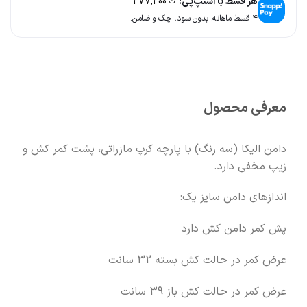
هر قسط با اسنپ‌پی:
277,200
ت
۴ قسط ماهانه. بدون سود، چک و ضامن.
🚚
سریع به دستت می‌رسه
🧡
بعد از خرید هم کنارتیم
معرفی محصول
دامن الیکا (سه رنگ) با پارچه کرپ مازراتی، پشت کمر کش و
زیپ مخفی دارد.
اندازهای دامن سایز یک:
پش کمر دامن کش دارد
عرض کمر در حالت کش بسته 32 سانت
عرض کمر در حالت کش باز 39 سانت