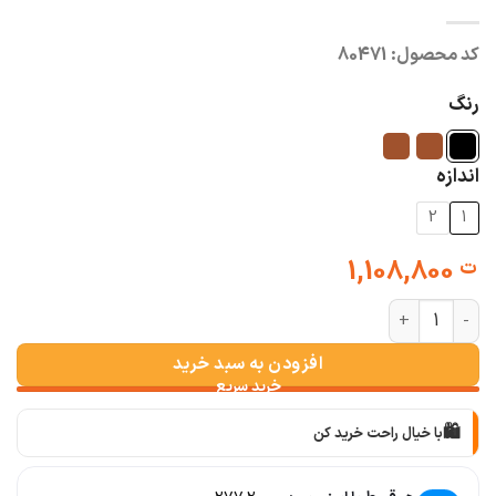
کد محصول:
80471
رنگ
اندازه
2
1
1,108,800
ت
دامن الیکا (سه رنگ) عدد
افزودن به سبد خرید
🛍️
با خیال راحت خرید کن
📦
با دقت بسته‌بندی می‌کنیم