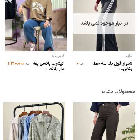
در انبار موجود نمی باشد
شلوار
لباس زنانه
شلوار فول بگ سه خط
تیشرت باکسی یقه
ت
0
ت
1,210,000
زغالی...
دار زنانه...
محصولات مشابه