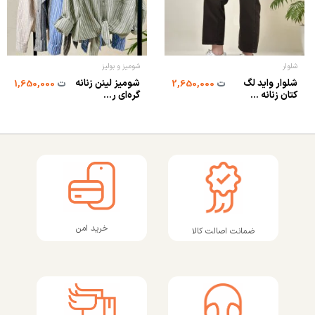
شلوار
شومیز و بولیز
شلوار واید لگ
شومیز لینن زنانه
ت
2,650,000
ت
1,650,000
کتان زنانه ...
گره‌ای ر...
خرید امن
ضمانت اصالت کالا