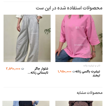
تاپ و تیشرت زنانه
شلوار جاگر
ت
2,590,000
تیشرت باکسی زنانه
ت
1,950,000
تابستانی زنانه...
لبخند
محصولات مشابه