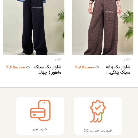
شلوار
شلوار
شلوار بگ زنانه
شلوار بگ سیلک
ت
2,850,000
ت
2,650,000
سیلک پلنگی...
ماهور ( چها...
خرید امن
ضمانت اصالت کالا