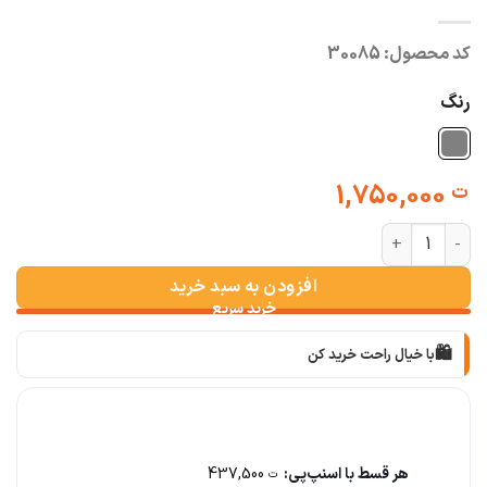
کد محصول:
30085
رنگ
1,750,000
ت
تیشرت باکسی بیسیک زنانه طوسی عدد
افزودن به سبد خرید
🛍️
با خیال راحت خرید کن
📦
با دقت بسته‌بندی می‌کنیم
🚚
سریع به دستت می‌رسه
هر قسط با اسنپ‌پی:
437,500
ت