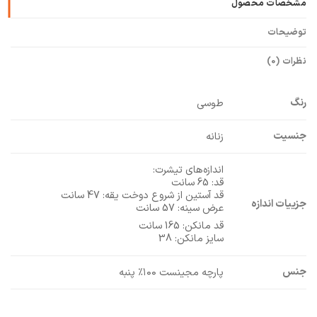
مشخصات محصول
توضیحات
نظرات (0)
رنگ
طوسی
جنسیت
زنانه
اندازه‌های تیشرت:
قد: 65 سانت
قد آستین از شروع دوخت یقه: 47 سانت
جزییات اندازه
عرض سینه: 57 سانت
قد مانکن: 165 سانت
سایز مانکن: 38
جنس
پارچه مجینست ۱۰۰٪ پنبه